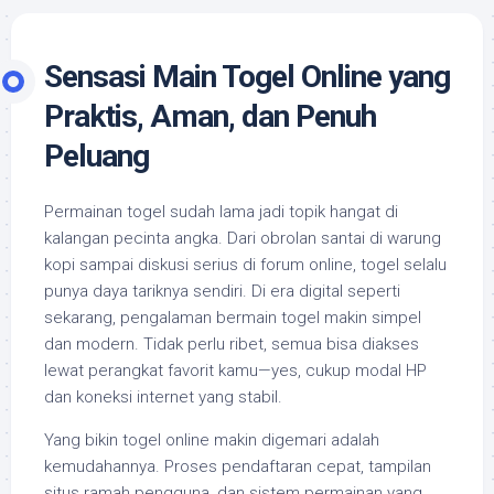
Sensasi Main Togel Online yang
Praktis, Aman, dan Penuh
Peluang
Permainan togel sudah lama jadi topik hangat di
kalangan pecinta angka. Dari obrolan santai di warung
kopi sampai diskusi serius di forum online, togel selalu
punya daya tariknya sendiri. Di era digital seperti
sekarang, pengalaman bermain togel makin simpel
dan modern. Tidak perlu ribet, semua bisa diakses
lewat perangkat favorit kamu—yes, cukup modal HP
dan koneksi internet yang stabil.
Yang bikin togel online makin digemari adalah
kemudahannya. Proses pendaftaran cepat, tampilan
situs ramah pengguna, dan sistem permainan yang