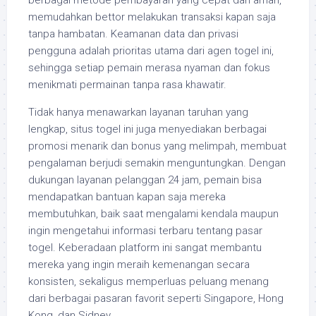
berbagai metode pembayaran yang cepat dan aman,
memudahkan bettor melakukan transaksi kapan saja
tanpa hambatan. Keamanan data dan privasi
pengguna adalah prioritas utama dari agen togel ini,
sehingga setiap pemain merasa nyaman dan fokus
menikmati permainan tanpa rasa khawatir.
Tidak hanya menawarkan layanan taruhan yang
lengkap, situs togel ini juga menyediakan berbagai
promosi menarik dan bonus yang melimpah, membuat
pengalaman berjudi semakin menguntungkan. Dengan
dukungan layanan pelanggan 24 jam, pemain bisa
mendapatkan bantuan kapan saja mereka
membutuhkan, baik saat mengalami kendala maupun
ingin mengetahui informasi terbaru tentang pasar
togel. Keberadaan platform ini sangat membantu
mereka yang ingin meraih kemenangan secara
konsisten, sekaligus memperluas peluang menang
dari berbagai pasaran favorit seperti Singapore, Hong
Kong, dan Sidney.