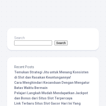
Search
Search
Recent Posts
Temukan Strategi Jitu untuk Menang Konsisten
di Slot dan Rasakan Keuntungannya!
Cara Menghindari Kecanduan Dengan Mengatur
Batas Waktu Bermain
Pelajari Langkah Mudah Mendapatkan Jackpot
dan Bonus dari Situs Slot Terpercaya
Link Terbaru Situs Slot Gacor Hari Ini Yang