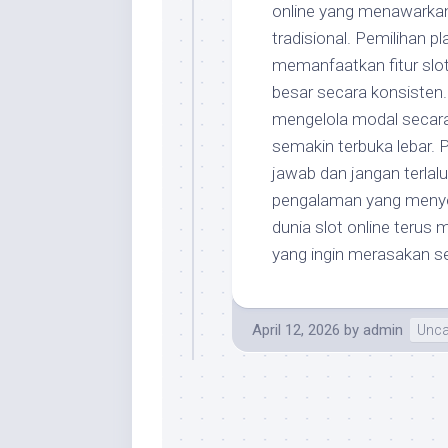
online yang menawarkan
tradisional. Pemilihan p
memanfaatkan fitur sl
besar secara konsisten.
mengelola modal secara
semakin terbuka lebar. 
jawab dan jangan terla
pengalaman yang menye
dunia slot online terus 
yang ingin merasakan sen
April 12, 2026
by
admin
Unca