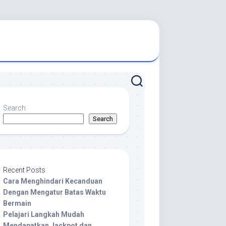
Search
Search
Recent Posts
Cara Menghindari Kecanduan
Dengan Mengatur Batas Waktu
Bermain
Pelajari Langkah Mudah
Mendapatkan Jackpot dan