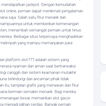
uk mendapatkan jackpot. Dengan kemudahan
slot online, pemain dapat menikmati pengalaman
ana saja. Salah satu fitur menarik dari
kemampuannya untuk memberikan kemenangan
isten, menambah semangat pemain untuk terus
reka. Berbagai situs terpercaya menghadirkan
s melimpah yang mampu memanjakan para
ari platform slot777 adalah sistem yang
merasa nyaman dan aman saat bertransaksi
logi canggih dan sistem keamanan mutakhir
na terlindungi dari ancaman pihak tidak
in itu, tampilan grafis yang menawan dan fitur
sana bermain semakin menarik. Bagi mereka
kemenangan besar, memainkan slot gacor
isa menjadi pilihan cerdas. Banyak pemain