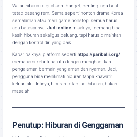
Walau hiburan digital seru banget, penting juga buat
tetap pasang rem. Sama seperti nonton drama Korea
semalaman atau main game nonstop, semua harus
ada batasannya.
Judi online
misalnya, memang bisa
kasih hiburan sekaligus peluang, tapi harus dimainkan
dengan kontrol diri yang baik.
Kabar baiknya, platform seperti
https://paribalii.org/
memahami kebutuhan itu dengan menghadirkan
pengalaman bermain yang aman dan nyaman. Jadi,
pengguna bisa menikmati hiburan tanpa khawatir
keluar jalur. Intinya, hiburan tetap jadi hiburan, bukan
masalah.
Penutup: Hiburan di Genggaman