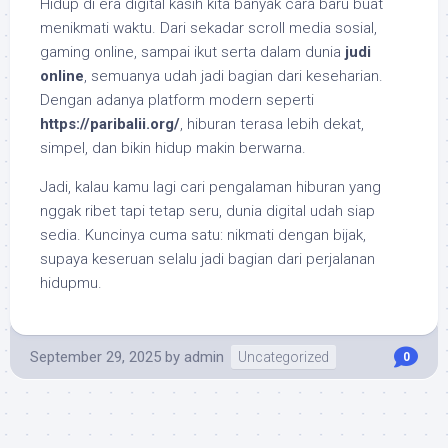
Hidup di era digital kasih kita banyak cara baru buat
menikmati waktu. Dari sekadar scroll media sosial,
gaming online, sampai ikut serta dalam dunia
judi
online
, semuanya udah jadi bagian dari keseharian.
Dengan adanya platform modern seperti
https://paribalii.org/
, hiburan terasa lebih dekat,
simpel, dan bikin hidup makin berwarna.
Jadi, kalau kamu lagi cari pengalaman hiburan yang
nggak ribet tapi tetap seru, dunia digital udah siap
sedia. Kuncinya cuma satu: nikmati dengan bijak,
supaya keseruan selalu jadi bagian dari perjalanan
hidupmu.
September 29, 2025
by
admin
Uncategorized
0