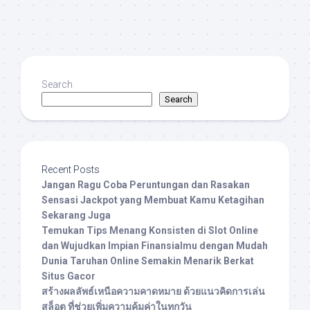
Search
Search
Recent Posts
Jangan Ragu Coba Peruntungan dan Rasakan
Sensasi Jackpot yang Membuat Kamu Ketagihan
Sekarang Juga
Temukan Tips Menang Konsisten di Slot Online
dan Wujudkan Impian Finansialmu dengan Mudah
Dunia Taruhan Online Semakin Menarik Berkat
Situs Gacor
สร้างผลลัพธ์เหนือความคาดหมาย ด้วยแนวคิดการเล่น
สล็อต ที่ช่วยเพิ่มความคุ้มค่าในทุกวัน