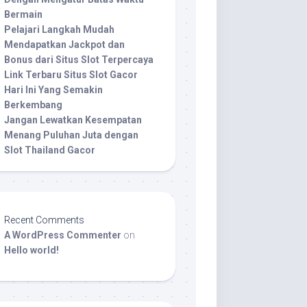
Bermain
Pelajari Langkah Mudah
Mendapatkan Jackpot dan
Bonus dari Situs Slot Terpercaya
Link Terbaru Situs Slot Gacor
Hari Ini Yang Semakin
Berkembang
Jangan Lewatkan Kesempatan
Menang Puluhan Juta dengan
Slot Thailand Gacor
Recent Comments
A WordPress Commenter
on
Hello world!