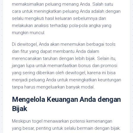
memaksimalkan peluang menang Anda. Salah satu
cara untuk meningkatkan peluang Anda adalah dengan
selalu mengikuti hasil keluaran sebelumnya dan
melakukan analisis terhadap pola-pola angka yang
mungkin muncul.
Di dewitogel, Anda akan menemukan berbagai tools
dan fitur yang dapat membantu Anda dalam
merencanakan taruhan dengan lebih bijak. Selain itu,
jangan lupa untuk memanfaatkan bonus dan promosi
yang sering diberikan oleh dewitogel, karena ini bisa
menjadi peluang Anda untuk meningkatkan keuntungan
tanpa harus mengeluarkan banyak modal.
Mengelola Keuangan Anda dengan
Bijak
Meskipun togel menawarkan potensi kemenangan
yang besar, penting untuk selalu bermain dengan bijak.