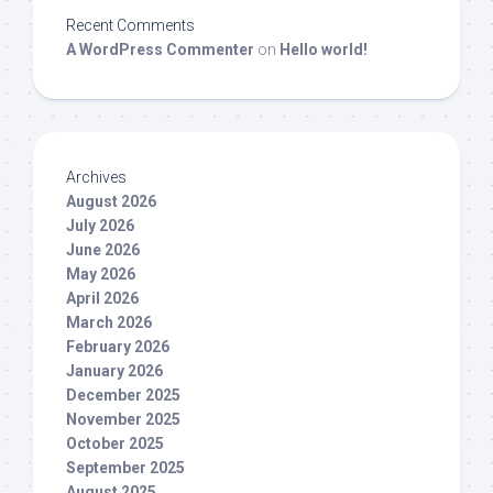
Recent Comments
A WordPress Commenter
on
Hello world!
Archives
August 2026
July 2026
June 2026
May 2026
April 2026
March 2026
February 2026
January 2026
December 2025
November 2025
October 2025
September 2025
August 2025