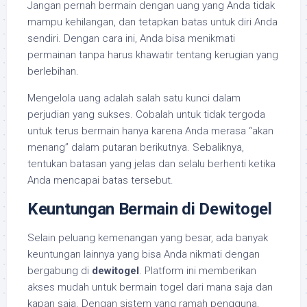
Jangan pernah bermain dengan uang yang Anda tidak
mampu kehilangan, dan tetapkan batas untuk diri Anda
sendiri. Dengan cara ini, Anda bisa menikmati
permainan tanpa harus khawatir tentang kerugian yang
berlebihan.
Mengelola uang adalah salah satu kunci dalam
perjudian yang sukses. Cobalah untuk tidak tergoda
untuk terus bermain hanya karena Anda merasa “akan
menang” dalam putaran berikutnya. Sebaliknya,
tentukan batasan yang jelas dan selalu berhenti ketika
Anda mencapai batas tersebut.
Keuntungan Bermain di Dewitogel
Selain peluang kemenangan yang besar, ada banyak
keuntungan lainnya yang bisa Anda nikmati dengan
bergabung di
dewitogel
. Platform ini memberikan
akses mudah untuk bermain togel dari mana saja dan
kapan saja. Dengan sistem yang ramah pengguna,