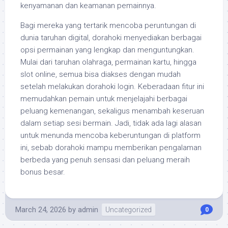
kenyamanan dan keamanan pemainnya.
Bagi mereka yang tertarik mencoba peruntungan di
dunia taruhan digital, dorahoki menyediakan berbagai
opsi permainan yang lengkap dan menguntungkan.
Mulai dari taruhan olahraga, permainan kartu, hingga
slot online, semua bisa diakses dengan mudah
setelah melakukan dorahoki login. Keberadaan fitur ini
memudahkan pemain untuk menjelajahi berbagai
peluang kemenangan, sekaligus menambah keseruan
dalam setiap sesi bermain. Jadi, tidak ada lagi alasan
untuk menunda mencoba keberuntungan di platform
ini, sebab dorahoki mampu memberikan pengalaman
berbeda yang penuh sensasi dan peluang meraih
bonus besar.
March 24, 2026
by
admin
Uncategorized
0