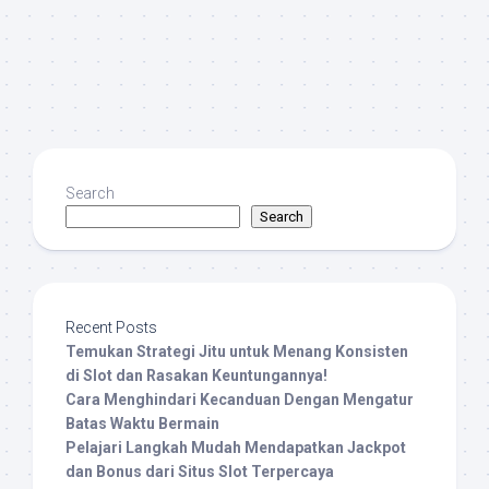
Search
Search
Recent Posts
Temukan Strategi Jitu untuk Menang Konsisten
di Slot dan Rasakan Keuntungannya!
Cara Menghindari Kecanduan Dengan Mengatur
Batas Waktu Bermain
Pelajari Langkah Mudah Mendapatkan Jackpot
dan Bonus dari Situs Slot Terpercaya