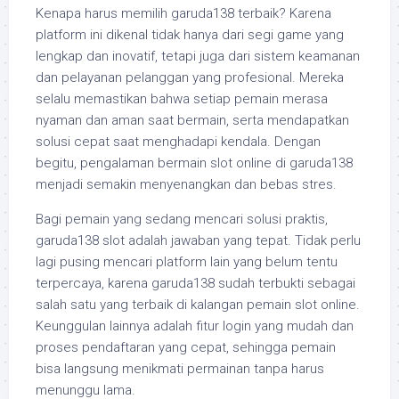
Kenapa harus memilih garuda138 terbaik? Karena
platform ini dikenal tidak hanya dari segi game yang
lengkap dan inovatif, tetapi juga dari sistem keamanan
dan pelayanan pelanggan yang profesional. Mereka
selalu memastikan bahwa setiap pemain merasa
nyaman dan aman saat bermain, serta mendapatkan
solusi cepat saat menghadapi kendala. Dengan
begitu, pengalaman bermain slot online di garuda138
menjadi semakin menyenangkan dan bebas stres.
Bagi pemain yang sedang mencari solusi praktis,
garuda138 slot adalah jawaban yang tepat. Tidak perlu
lagi pusing mencari platform lain yang belum tentu
terpercaya, karena garuda138 sudah terbukti sebagai
salah satu yang terbaik di kalangan pemain slot online.
Keunggulan lainnya adalah fitur login yang mudah dan
proses pendaftaran yang cepat, sehingga pemain
bisa langsung menikmati permainan tanpa harus
menunggu lama.