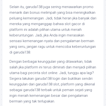
Selain itu, garuda138 juga sering menawarkan promo
menarik dan bonus melimpah yang bisa meningkatkan
peluang kemenangan. Jadi, tidak heran jika banyak dari
mereka yang menganggap bahwa slot gacor di
platform ini adalah pilihan utama untuk meraih
keberuntungan. Jadi, jika Anda ingin merasakan
sensasi kemenangan nyata dan pengalaman bermain
yang seru, jangan ragu untuk mencoba keberuntungan
di garuda138.
Dengan berbagai keunggulan yang ditawarkan, tidak
salah jika platform ini terus diminati dan menjadi pilihan
utama bagi pecinta slot online. Jadi, tunggu apa lagi?
Segera lakukan garuda138 login dan buktikan sendiri
keunggulan dari garuda138 slot, platform yang dikenal
sebagai garuda138 terbaik untuk pemain sejati yang
ingin meraih kemenangan besar dan pengalaman
bermain yang tak terlupakan.