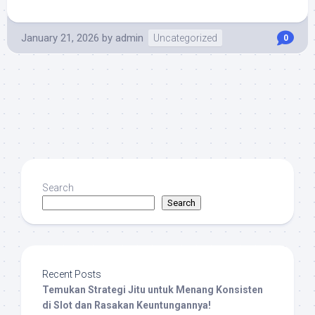
January 21, 2026
by
admin
Uncategorized
0
Search
Search
Recent Posts
Temukan Strategi Jitu untuk Menang Konsisten
di Slot dan Rasakan Keuntungannya!