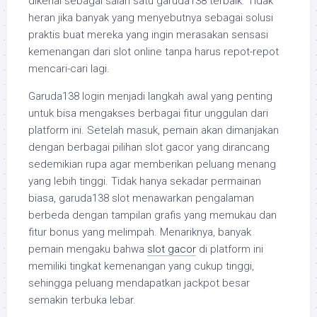
dikenal sebagai salah satu garuda138 terbaik. Tidak
heran jika banyak yang menyebutnya sebagai solusi
praktis buat mereka yang ingin merasakan sensasi
kemenangan dari slot online tanpa harus repot-repot
mencari-cari lagi.
Garuda138 login menjadi langkah awal yang penting
untuk bisa mengakses berbagai fitur unggulan dari
platform ini. Setelah masuk, pemain akan dimanjakan
dengan berbagai pilihan slot gacor yang dirancang
sedemikian rupa agar memberikan peluang menang
yang lebih tinggi. Tidak hanya sekadar permainan
biasa, garuda138 slot menawarkan pengalaman
berbeda dengan tampilan grafis yang memukau dan
fitur bonus yang melimpah. Menariknya, banyak
pemain mengaku bahwa
slot gacor
di platform ini
memiliki tingkat kemenangan yang cukup tinggi,
sehingga peluang mendapatkan jackpot besar
semakin terbuka lebar.