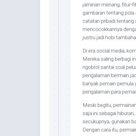
jaminan menang, fitur-f
gambaran tentang pola
catatan pribadi tentan
mencocokkannya dengan ha
justru jadi hobi tamba
Di era social media, k
Mereka saling berbagi i
ngobrol santai soal pelua
pengalaman bermain jadi
banyak pemain pemula ya
pengalaman para pemain
Meski begitu, permainan
saja ini sebagai hibura
secukupnya, gunakan ba
Dengan cara itu, perma