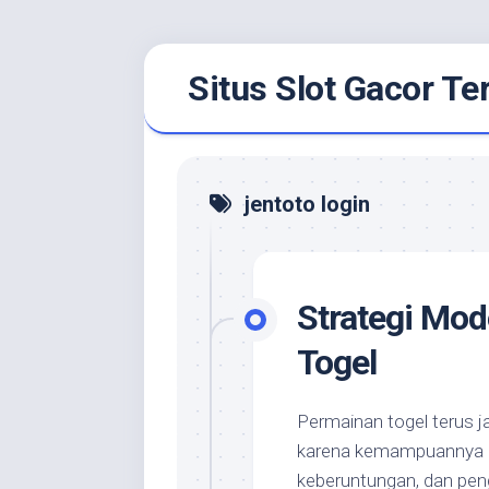
Skip
Situs Slot Gacor Te
to
content
jentoto login
Strategi Mo
Togel
Permainan togel terus ja
karena kemampuannya m
keberuntungan, dan pen