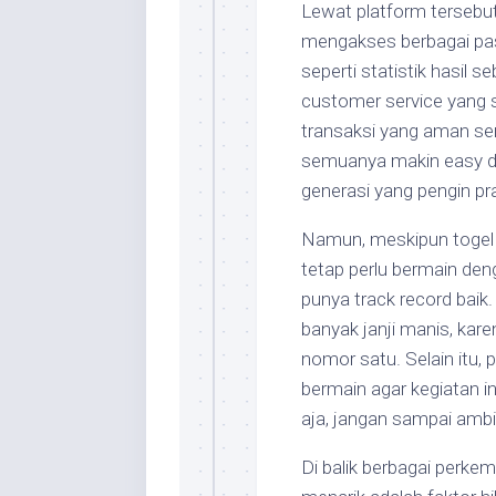
Lewat platform tersebu
mengakses berbagai pasa
seperti statistik hasil 
customer service yang si
transaksi yang aman ser
semuanya makin easy d
generasi yang pengin pra
Namun, meskipun togel
tetap perlu bermain deng
punya track record baik.
banyak janji manis, kar
nomor satu. Selain itu,
bermain agar kegiatan in
aja, jangan sampai amb
Di balik berbagai perke