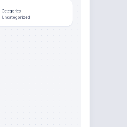
Categories
Uncategorized