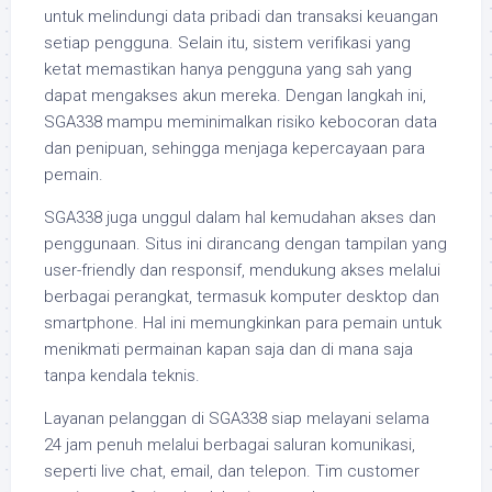
untuk melindungi data pribadi dan transaksi keuangan
setiap pengguna. Selain itu, sistem verifikasi yang
ketat memastikan hanya pengguna yang sah yang
dapat mengakses akun mereka. Dengan langkah ini,
SGA338 mampu meminimalkan risiko kebocoran data
dan penipuan, sehingga menjaga kepercayaan para
pemain.
SGA338 juga unggul dalam hal kemudahan akses dan
penggunaan. Situs ini dirancang dengan tampilan yang
user-friendly dan responsif, mendukung akses melalui
berbagai perangkat, termasuk komputer desktop dan
smartphone. Hal ini memungkinkan para pemain untuk
menikmati permainan kapan saja dan di mana saja
tanpa kendala teknis.
Layanan pelanggan di SGA338 siap melayani selama
24 jam penuh melalui berbagai saluran komunikasi,
seperti live chat, email, dan telepon. Tim customer