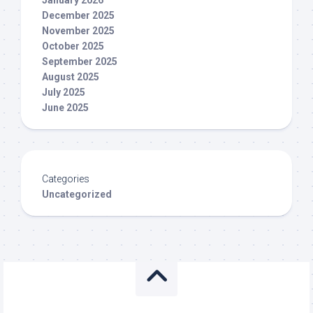
January 2026
December 2025
November 2025
October 2025
September 2025
August 2025
July 2025
June 2025
Categories
Uncategorized