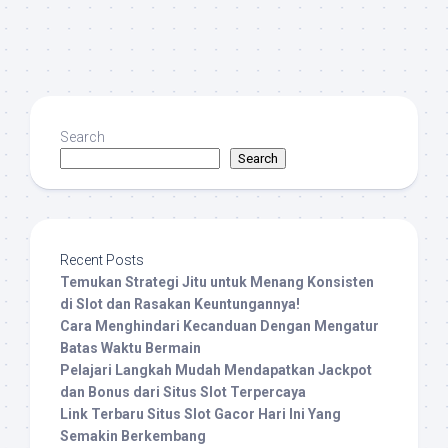
Search
Search
Recent Posts
Temukan Strategi Jitu untuk Menang Konsisten
di Slot dan Rasakan Keuntungannya!
Cara Menghindari Kecanduan Dengan Mengatur
Batas Waktu Bermain
Pelajari Langkah Mudah Mendapatkan Jackpot
dan Bonus dari Situs Slot Terpercaya
Link Terbaru Situs Slot Gacor Hari Ini Yang
Semakin Berkembang