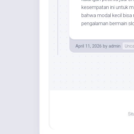
kesempatan ini untuk m
bahwa modal kecil bisa
pengalaman bermain sl
April 11, 2026
by
admin
Unca
Sit