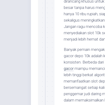
dirancang khusus unt
besar tanpa harus meng
hanya 10 ribu rupiah, s
sekaligus meningkatkan
Jangan ragu mencoba k
menyediakan slot 10k s
menjadi lebih hemat da
Banyak pemain mengakui
gacor depo 10k adala
konsisten. Berbeda dari 
gacor
mampu memancing
lebih tinggi berkat algo
memanfaatkan slot depos
bersemangat setiap kali
penggemar judi daring mu
dalam memaksimalkan k