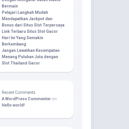
Bermain
Pelajari Langkah Mudah
Mendapatkan Jackpot dan
Bonus dari Situs Slot Terpercaya
Link Terbaru Situs Slot Gacor
Hari Ini Yang Semakin
Berkembang
Jangan Lewatkan Kesempatan
Menang Puluhan Juta dengan
Slot Thailand Gacor
Recent Comments
A WordPress Commenter
on
Hello world!