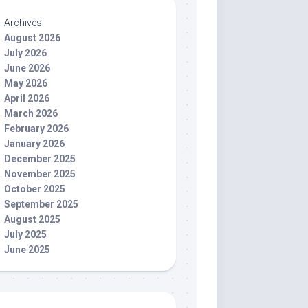
Archives
August 2026
July 2026
June 2026
May 2026
April 2026
March 2026
February 2026
January 2026
December 2025
November 2025
October 2025
September 2025
August 2025
July 2025
June 2025