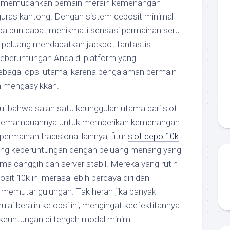
uk memudahkan pemain meraih kemenangan
uras kantong. Dengan sistem deposit minimal
iapa pun dapat menikmati sensasi permainan seru
 peluang mendapatkan jackpot fantastis.
eberuntungan Anda di platform yang
ebagai opsi utama, karena pengalaman bermain
n mengasyikkan.
 bahwa salah satu keunggulan utama dari slot
h kemampuannya untuk memberikan kemenangan
permainan tradisional lainnya, fitur
slot depo 10k
 keberuntungan dengan peluang menang yang
ritma canggih dan server stabil. Mereka yang rutin
it 10k ini merasa lebih percaya diri dan
 memutar gulungan. Tak heran jika banyak
lai beralih ke opsi ini, mengingat keefektifannya
euntungan di tengah modal minim.