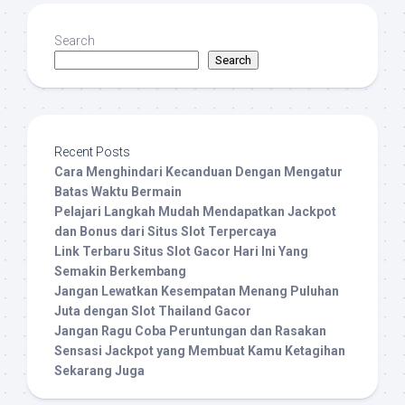
Search
Search
Recent Posts
Cara Menghindari Kecanduan Dengan Mengatur
Batas Waktu Bermain
Pelajari Langkah Mudah Mendapatkan Jackpot
dan Bonus dari Situs Slot Terpercaya
Link Terbaru Situs Slot Gacor Hari Ini Yang
Semakin Berkembang
Jangan Lewatkan Kesempatan Menang Puluhan
Juta dengan Slot Thailand Gacor
Jangan Ragu Coba Peruntungan dan Rasakan
Sensasi Jackpot yang Membuat Kamu Ketagihan
Sekarang Juga