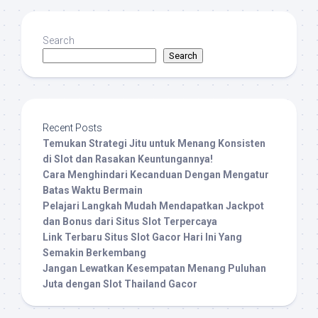
Search
Search
Recent Posts
Temukan Strategi Jitu untuk Menang Konsisten
di Slot dan Rasakan Keuntungannya!
Cara Menghindari Kecanduan Dengan Mengatur
Batas Waktu Bermain
Pelajari Langkah Mudah Mendapatkan Jackpot
dan Bonus dari Situs Slot Terpercaya
Link Terbaru Situs Slot Gacor Hari Ini Yang
Semakin Berkembang
Jangan Lewatkan Kesempatan Menang Puluhan
Juta dengan Slot Thailand Gacor