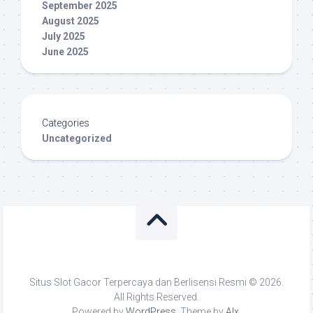
September 2025
August 2025
July 2025
June 2025
Categories
Uncategorized
Situs Slot Gacor Terpercaya dan Berlisensi Resmi © 2026.
All Rights Reserved.
Powered by
WordPress
. Theme by
Alx
.