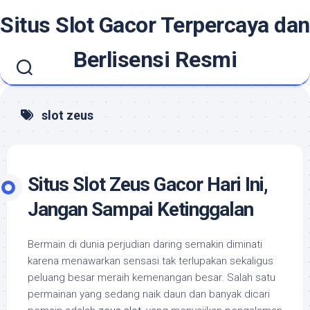
Skip
Situs Slot Gacor Terpercaya dan
to
content
Berlisensi Resmi
slot zeus
Situs Slot Zeus Gacor Hari Ini,
Jangan Sampai Ketinggalan
Bermain di dunia perjudian daring semakin diminati
karena menawarkan sensasi tak terlupakan sekaligus
peluang besar meraih kemenangan besar. Salah satu
permainan yang sedang naik daun dan banyak dicari