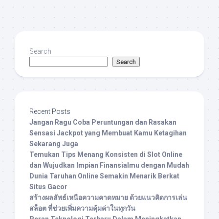
Search
Search
Recent Posts
Jangan Ragu Coba Peruntungan dan Rasakan
Sensasi Jackpot yang Membuat Kamu Ketagihan
Sekarang Juga
Temukan Tips Menang Konsisten di Slot Online
dan Wujudkan Impian Finansialmu dengan Mudah
Dunia Taruhan Online Semakin Menarik Berkat
Situs Gacor
สร้างผลลัพธ์เหนือความคาดหมาย ด้วยแนวคิดการเล่น
สล็อต ที่ช่วยเพิ่มความคุ้มค่าในทุกวัน