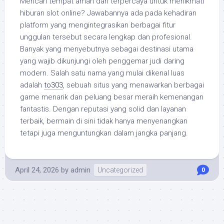
Mencari tempat aman dan terpercaya untuk menikmati
hiburan slot online? Jawabannya ada pada kehadiran
platform yang mengintegrasikan berbagai fitur
unggulan tersebut secara lengkap dan profesional.
Banyak yang menyebutnya sebagai destinasi utama
yang wajib dikunjungi oleh penggemar judi daring
modern. Salah satu nama yang mulai dikenal luas
adalah
to303
, sebuah situs yang menawarkan berbagai
game menarik dan peluang besar meraih kemenangan
fantastis. Dengan reputasi yang solid dan layanan
terbaik, bermain di sini tidak hanya menyenangkan
tetapi juga menguntungkan dalam jangka panjang.
April 24, 2026
by
admin
Uncategorized
0