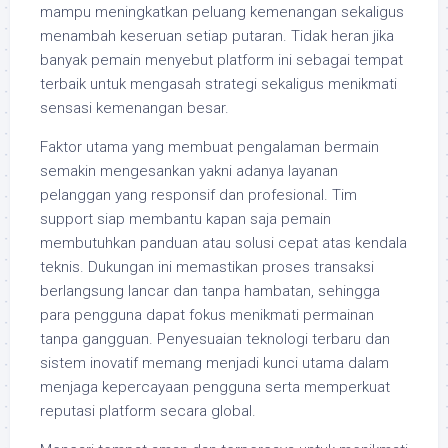
mampu meningkatkan peluang kemenangan sekaligus
menambah keseruan setiap putaran. Tidak heran jika
banyak pemain menyebut platform ini sebagai tempat
terbaik untuk mengasah strategi sekaligus menikmati
sensasi kemenangan besar.
Faktor utama yang membuat pengalaman bermain
semakin mengesankan yakni adanya layanan
pelanggan yang responsif dan profesional. Tim
support siap membantu kapan saja pemain
membutuhkan panduan atau solusi cepat atas kendala
teknis. Dukungan ini memastikan proses transaksi
berlangsung lancar dan tanpa hambatan, sehingga
para pengguna dapat fokus menikmati permainan
tanpa gangguan. Penyesuaian teknologi terbaru dan
sistem inovatif memang menjadi kunci utama dalam
menjaga kepercayaan pengguna serta memperkuat
reputasi platform secara global.