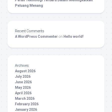
Peran Teknologi Terbaru Dalam Meningkatkan
Peluang Menang
Recent Comments
A WordPress Commenter
on
Hello world!
Archives
August 2026
July 2026
June 2026
May 2026
April 2026
March 2026
February 2026
January 2026