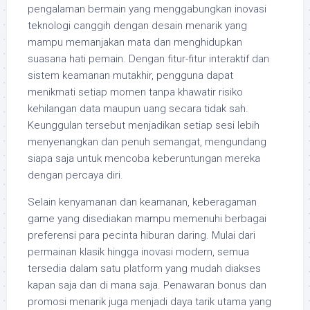
pengalaman bermain yang menggabungkan inovasi
teknologi canggih dengan desain menarik yang
mampu memanjakan mata dan menghidupkan
suasana hati pemain. Dengan fitur-fitur interaktif dan
sistem keamanan mutakhir, pengguna dapat
menikmati setiap momen tanpa khawatir risiko
kehilangan data maupun uang secara tidak sah.
Keunggulan tersebut menjadikan setiap sesi lebih
menyenangkan dan penuh semangat, mengundang
siapa saja untuk mencoba keberuntungan mereka
dengan percaya diri.
Selain kenyamanan dan keamanan, keberagaman
game yang disediakan mampu memenuhi berbagai
preferensi para pecinta hiburan daring. Mulai dari
permainan klasik hingga inovasi modern, semua
tersedia dalam satu platform yang mudah diakses
kapan saja dan di mana saja. Penawaran bonus dan
promosi menarik juga menjadi daya tarik utama yang