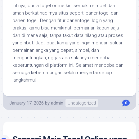
Intinya, dunia togel online kini semakin simpel dan
aman berkat hadirnya situs seperti panentogel dan
panen togel. Dengan fitur panentogel login yang
praktis, kamu bisa menikmati permainan kapan saja
dan di mana saja, tanpa takut data hilang atau proses
yang ribet. Jadi, buat kamu yang ingin mencari solusi
permainan angka yang cepat, simpel, dan
menguntungkan, nggak ada salahnya mencoba
keberuntungan di platform ini. Selamat mencoba dan
semoga keberuntungan selalu menyertai setiap
langkahmu!
January 17, 2026
by
admin
Uncategorized
0