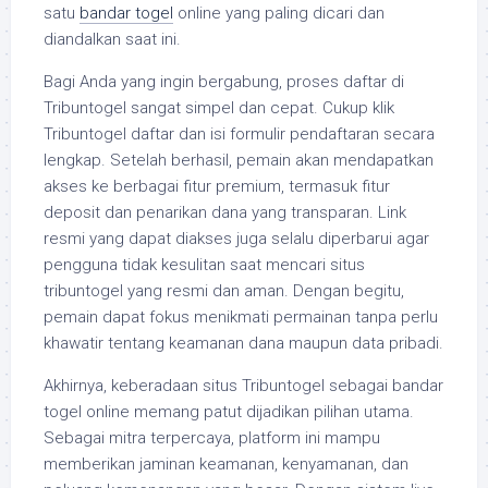
satu
bandar togel
online yang paling dicari dan
diandalkan saat ini.
Bagi Anda yang ingin bergabung, proses daftar di
Tribuntogel sangat simpel dan cepat. Cukup klik
Tribuntogel daftar dan isi formulir pendaftaran secara
lengkap. Setelah berhasil, pemain akan mendapatkan
akses ke berbagai fitur premium, termasuk fitur
deposit dan penarikan dana yang transparan. Link
resmi yang dapat diakses juga selalu diperbarui agar
pengguna tidak kesulitan saat mencari situs
tribuntogel yang resmi dan aman. Dengan begitu,
pemain dapat fokus menikmati permainan tanpa perlu
khawatir tentang keamanan dana maupun data pribadi.
Akhirnya, keberadaan situs Tribuntogel sebagai bandar
togel online memang patut dijadikan pilihan utama.
Sebagai mitra terpercaya, platform ini mampu
memberikan jaminan keamanan, kenyamanan, dan