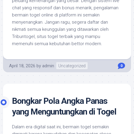
peluang kemenangan yang besar. Dengan sistem live
chat yang responsif dan bonus menarik, pengalaman
bermain togel online di platform ini semakin
menyenangkan. Jangan ragu, segera daftar dan
nikmati semua keunggulan yang ditawarkan oleh
Tribuntogel, situs togel terbaik yang mampu
memenuhi semua kebutuhan bettor modern.
April 18, 2026
by
admin
Uncategorized
0
Bongkar Pola Angka Panas
yang Menguntungkan di Togel
Dalam era digital saat ini, bermain togel semakin