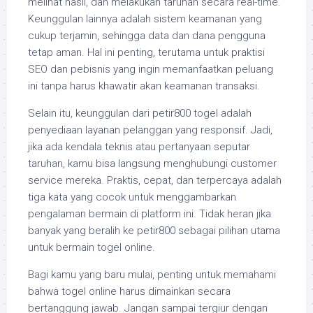
melihat hasil, dan melakukan taruhan secara real-time.
Keunggulan lainnya adalah sistem keamanan yang
cukup terjamin, sehingga data dan dana pengguna
tetap aman. Hal ini penting, terutama untuk praktisi
SEO dan pebisnis yang ingin memanfaatkan peluang
ini tanpa harus khawatir akan keamanan transaksi.
Selain itu, keunggulan dari petir800 togel adalah
penyediaan layanan pelanggan yang responsif. Jadi,
jika ada kendala teknis atau pertanyaan seputar
taruhan, kamu bisa langsung menghubungi customer
service mereka. Praktis, cepat, dan terpercaya adalah
tiga kata yang cocok untuk menggambarkan
pengalaman bermain di platform ini. Tidak heran jika
banyak yang beralih ke petir800 sebagai pilihan utama
untuk bermain togel online.
Bagi kamu yang baru mulai, penting untuk memahami
bahwa togel online harus dimainkan secara
bertanggung jawab. Jangan sampai tergiur dengan