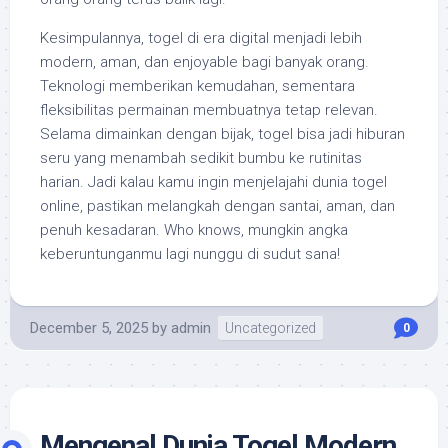
Kesimpulannya, togel di era digital menjadi lebih
modern, aman, dan enjoyable bagi banyak orang.
Teknologi memberikan kemudahan, sementara
fleksibilitas permainan membuatnya tetap relevan.
Selama dimainkan dengan bijak, togel bisa jadi hiburan
seru yang menambah sedikit bumbu ke rutinitas
harian. Jadi kalau kamu ingin menjelajahi dunia togel
online, pastikan melangkah dengan santai, aman, dan
penuh kesadaran. Who knows, mungkin angka
keberuntunganmu lagi nunggu di sudut sana!
December 5, 2025
by
admin
Uncategorized
0
Mengenal Dunia Togel Modern