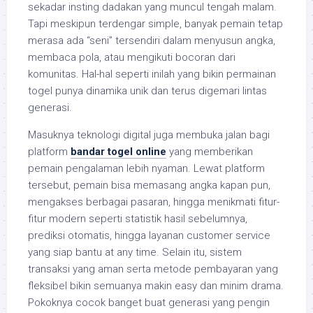
sekadar insting dadakan yang muncul tengah malam.
Tapi meskipun terdengar simple, banyak pemain tetap
merasa ada “seni” tersendiri dalam menyusun angka,
membaca pola, atau mengikuti bocoran dari
komunitas. Hal-hal seperti inilah yang bikin permainan
togel punya dinamika unik dan terus digemari lintas
generasi.
Masuknya teknologi digital juga membuka jalan bagi
platform
bandar togel online
yang memberikan
pemain pengalaman lebih nyaman. Lewat platform
tersebut, pemain bisa memasang angka kapan pun,
mengakses berbagai pasaran, hingga menikmati fitur-
fitur modern seperti statistik hasil sebelumnya,
prediksi otomatis, hingga layanan customer service
yang siap bantu at any time. Selain itu, sistem
transaksi yang aman serta metode pembayaran yang
fleksibel bikin semuanya makin easy dan minim drama.
Pokoknya cocok banget buat generasi yang pengin