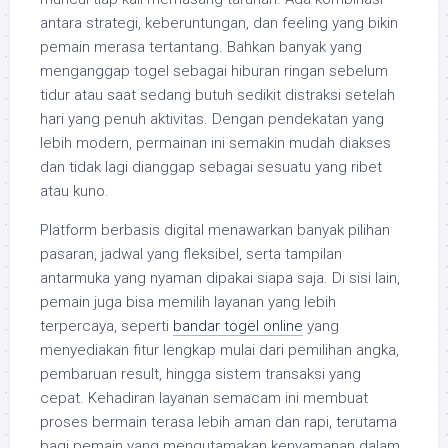
antara strategi, keberuntungan, dan feeling yang bikin
pemain merasa tertantang. Bahkan banyak yang
menganggap togel sebagai hiburan ringan sebelum
tidur atau saat sedang butuh sedikit distraksi setelah
hari yang penuh aktivitas. Dengan pendekatan yang
lebih modern, permainan ini semakin mudah diakses
dan tidak lagi dianggap sebagai sesuatu yang ribet
atau kuno.
Platform berbasis digital menawarkan banyak pilihan
pasaran, jadwal yang fleksibel, serta tampilan
antarmuka yang nyaman dipakai siapa saja. Di sisi lain,
pemain juga bisa memilih layanan yang lebih
terpercaya, seperti
bandar togel online
yang
menyediakan fitur lengkap mulai dari pemilihan angka,
pembaruan result, hingga sistem transaksi yang
cepat. Kehadiran layanan semacam ini membuat
proses bermain terasa lebih aman dan rapi, terutama
bagi pemain yang mengutamakan kenyamanan dalam