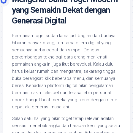
yang Semakin Dekat dengan
Generasi Digital
Permainan togel sudah lama jadi bagian dari budaya
hiburan banyak orang, terutama di era digital yang
semuanya serba cepat dan simpel. Dengan
perkembangan teknologi, cara orang menikmati
permainan angka ini juga ikut berevolusi. Kalau dulu
harus keluar rumah dan mengantre, sekarang tinggal
buka perangkat, klik beberapa menu, dan semuanya
beres. Kehadiran platform digital bikin pengalaman
bermain makin fleksibel dan terasa lebih personal,
cocok banget buat mereka yang hidup dengan ritme
cepat ala generasi masa kini.
Salah satu hal yang bikin togel tetap relevan adalah
sensasi menebak angka dan harapan kecil yang selalu
muncul tiap kali memasang taruhan. Ada kombinasi