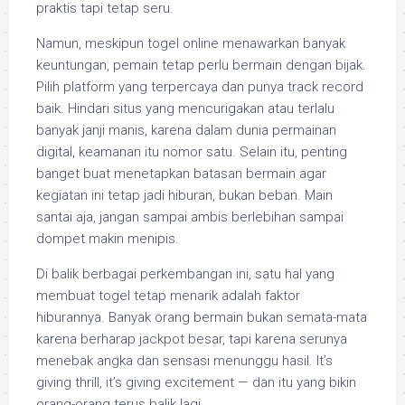
praktis tapi tetap seru.
Namun, meskipun togel online menawarkan banyak
keuntungan, pemain tetap perlu bermain dengan bijak.
Pilih platform yang terpercaya dan punya track record
baik. Hindari situs yang mencurigakan atau terlalu
banyak janji manis, karena dalam dunia permainan
digital, keamanan itu nomor satu. Selain itu, penting
banget buat menetapkan batasan bermain agar
kegiatan ini tetap jadi hiburan, bukan beban. Main
santai aja, jangan sampai ambis berlebihan sampai
dompet makin menipis.
Di balik berbagai perkembangan ini, satu hal yang
membuat togel tetap menarik adalah faktor
hiburannya. Banyak orang bermain bukan semata-mata
karena berharap jackpot besar, tapi karena serunya
menebak angka dan sensasi menunggu hasil. It’s
giving thrill, it’s giving excitement — dan itu yang bikin
orang-orang terus balik lagi.