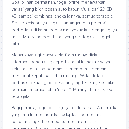
Soal pilihan permainan, togel online menawarkan
variasi yang bikin bosan auto kabur. Mulai dari 2D, 3D,
4D, sampai kombinasi angka lainnya, semua tersedia.
Setiap jenis punya tingkat tantangan dan potensi
berbeda, jadi kamu bebas menyesuaikan dengan gaya
main. Mau yang cepat atau yang strategis? Tinggal
pilih.
Menariknya lagi, banyak platform menyediakan
informasi pendukung seperti statistik angka, riwayat
keluaran, dan tips bermain. Ini membantu pemain
membuat keputusan lebih matang. Walau tetap
berbasis peluang, pendekatan yang terukur jelas bikin
permainan terasa lebih “smart”. Mainnya fun, mikirnya
tetap jalan.
Bagi pemula, togel online juga relatif ramah. Antarmuka
yang intuitif memudahkan adaptasi, sementara
panduan singkat membantu memahami alur
permainan. Buat yang sudah berpengalaman, fitur