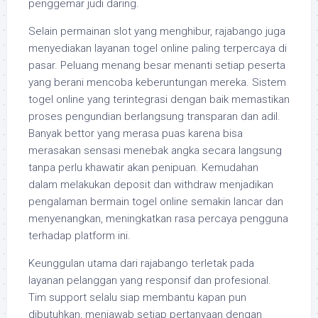
penggemar judi daring.
Selain permainan slot yang menghibur, rajabango juga
menyediakan layanan togel online paling terpercaya di
pasar. Peluang menang besar menanti setiap peserta
yang berani mencoba keberuntungan mereka. Sistem
togel online yang terintegrasi dengan baik memastikan
proses pengundian berlangsung transparan dan adil.
Banyak bettor yang merasa puas karena bisa
merasakan sensasi menebak angka secara langsung
tanpa perlu khawatir akan penipuan. Kemudahan
dalam melakukan deposit dan withdraw menjadikan
pengalaman bermain togel online semakin lancar dan
menyenangkan, meningkatkan rasa percaya pengguna
terhadap platform ini.
Keunggulan utama dari rajabango terletak pada
layanan pelanggan yang responsif dan profesional.
Tim support selalu siap membantu kapan pun
dibutuhkan, menjawab setiap pertanyaan dengan