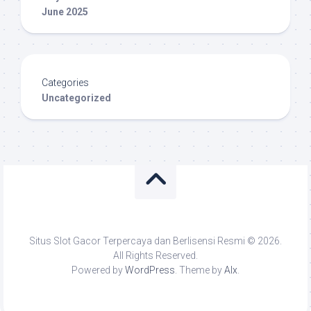
June 2025
Categories
Uncategorized
Situs Slot Gacor Terpercaya dan Berlisensi Resmi © 2026.
All Rights Reserved.
Powered by
WordPress
. Theme by
Alx
.