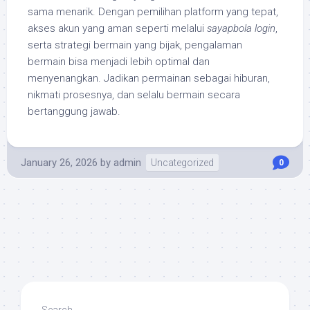
sama menarik. Dengan pemilihan platform yang tepat,
akses akun yang aman seperti melalui
sayapbola login
,
serta strategi bermain yang bijak, pengalaman
bermain bisa menjadi lebih optimal dan
menyenangkan. Jadikan permainan sebagai hiburan,
nikmati prosesnya, dan selalu bermain secara
bertanggung jawab.
January 26, 2026
by
admin
Uncategorized
0