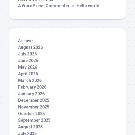
A WordPress Commenter
on
Hello world!
Archives
August 2026
July 2026
June 2026
May 2026
April 2026
March 2026
February 2026
January 2026
December 2025
November 2025
October 2025
September 2025
August 2025
July 2025