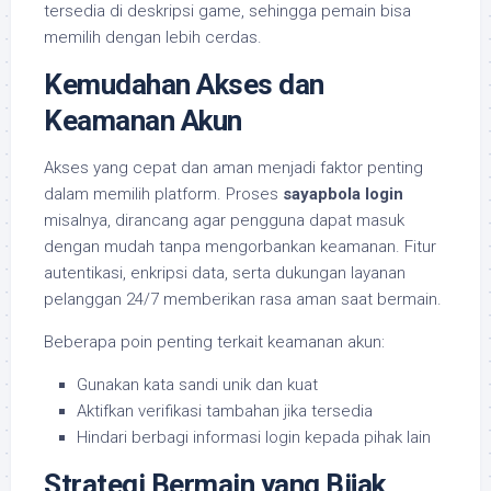
tersedia di deskripsi game, sehingga pemain bisa
memilih dengan lebih cerdas.
Kemudahan Akses dan
Keamanan Akun
Akses yang cepat dan aman menjadi faktor penting
dalam memilih platform. Proses
sayapbola login
misalnya, dirancang agar pengguna dapat masuk
dengan mudah tanpa mengorbankan keamanan. Fitur
autentikasi, enkripsi data, serta dukungan layanan
pelanggan 24/7 memberikan rasa aman saat bermain.
Beberapa poin penting terkait keamanan akun:
Gunakan kata sandi unik dan kuat
Aktifkan verifikasi tambahan jika tersedia
Hindari berbagi informasi login kepada pihak lain
Strategi Bermain yang Bijak