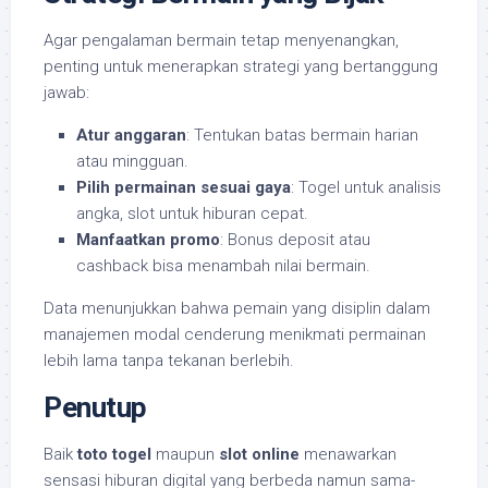
Agar pengalaman bermain tetap menyenangkan,
penting untuk menerapkan strategi yang bertanggung
jawab:
Atur anggaran
: Tentukan batas bermain harian
atau mingguan.
Pilih permainan sesuai gaya
: Togel untuk analisis
angka, slot untuk hiburan cepat.
Manfaatkan promo
: Bonus deposit atau
cashback bisa menambah nilai bermain.
Data menunjukkan bahwa pemain yang disiplin dalam
manajemen modal cenderung menikmati permainan
lebih lama tanpa tekanan berlebih.
Penutup
Baik
toto togel
maupun
slot online
menawarkan
sensasi hiburan digital yang berbeda namun sama-