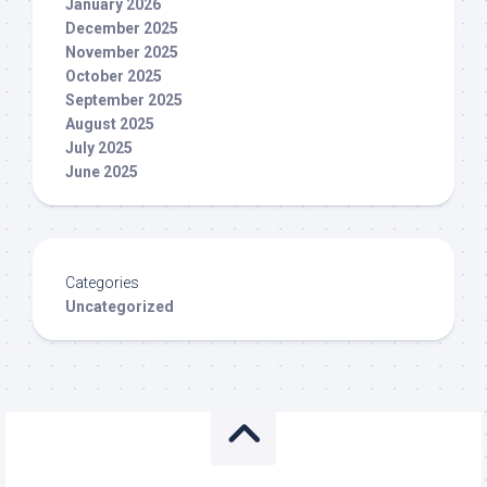
January 2026
December 2025
November 2025
October 2025
September 2025
August 2025
July 2025
June 2025
Categories
Uncategorized