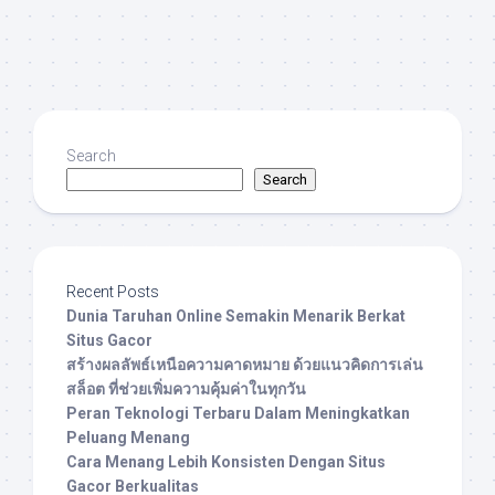
Search
Search
Recent Posts
Dunia Taruhan Online Semakin Menarik Berkat
Situs Gacor
สร้างผลลัพธ์เหนือความคาดหมาย ด้วยแนวคิดการเล่น
สล็อต ที่ช่วยเพิ่มความคุ้มค่าในทุกวัน
Peran Teknologi Terbaru Dalam Meningkatkan
Peluang Menang
Cara Menang Lebih Konsisten Dengan Situs
Gacor Berkualitas