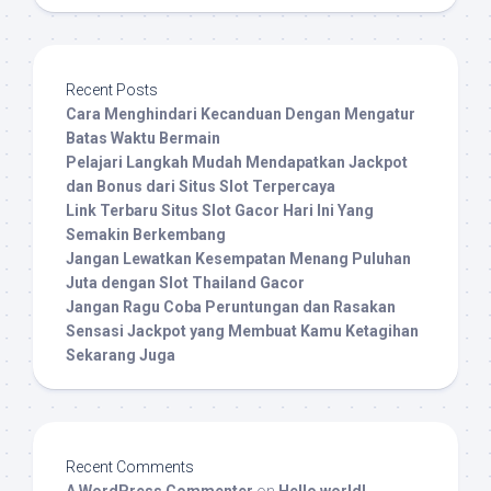
Recent Posts
Cara Menghindari Kecanduan Dengan Mengatur
Batas Waktu Bermain
Pelajari Langkah Mudah Mendapatkan Jackpot
dan Bonus dari Situs Slot Terpercaya
Link Terbaru Situs Slot Gacor Hari Ini Yang
Semakin Berkembang
Jangan Lewatkan Kesempatan Menang Puluhan
Juta dengan Slot Thailand Gacor
Jangan Ragu Coba Peruntungan dan Rasakan
Sensasi Jackpot yang Membuat Kamu Ketagihan
Sekarang Juga
Recent Comments