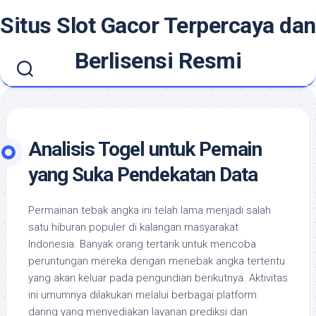
Skip
Situs Slot Gacor Terpercaya dan
to
content
Berlisensi Resmi
Analisis Togel untuk Pemain
yang Suka Pendekatan Data
Permainan tebak angka ini telah lama menjadi salah
satu hiburan populer di kalangan masyarakat
Indonesia. Banyak orang tertarik untuk mencoba
peruntungan mereka dengan menebak angka tertentu
yang akan keluar pada pengundian berikutnya. Aktivitas
ini umumnya dilakukan melalui berbagai platform
daring yang menyediakan layanan prediksi dan