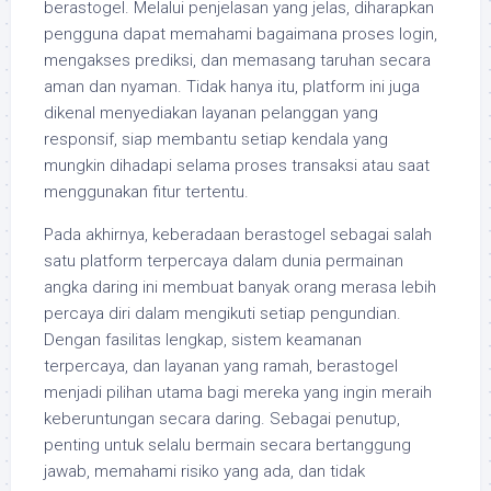
berastogel. Melalui penjelasan yang jelas, diharapkan
pengguna dapat memahami bagaimana proses login,
mengakses prediksi, dan memasang taruhan secara
aman dan nyaman. Tidak hanya itu, platform ini juga
dikenal menyediakan layanan pelanggan yang
responsif, siap membantu setiap kendala yang
mungkin dihadapi selama proses transaksi atau saat
menggunakan fitur tertentu.
Pada akhirnya, keberadaan berastogel sebagai salah
satu platform terpercaya dalam dunia permainan
angka daring ini membuat banyak orang merasa lebih
percaya diri dalam mengikuti setiap pengundian.
Dengan fasilitas lengkap, sistem keamanan
terpercaya, dan layanan yang ramah, berastogel
menjadi pilihan utama bagi mereka yang ingin meraih
keberuntungan secara daring. Sebagai penutup,
penting untuk selalu bermain secara bertanggung
jawab, memahami risiko yang ada, dan tidak