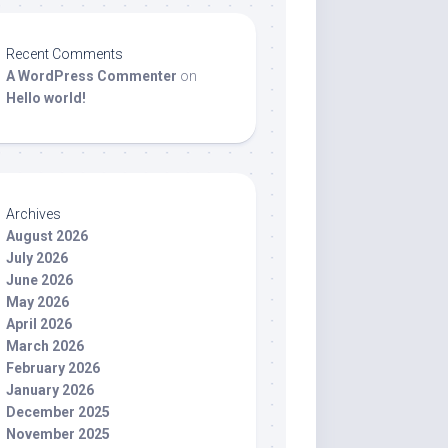
Recent Comments
A WordPress Commenter
on
Hello world!
Archives
August 2026
July 2026
June 2026
May 2026
April 2026
March 2026
February 2026
January 2026
December 2025
November 2025