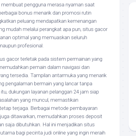
ma, membuat pengguna merasa nyaman saat
, berbagai bonus menarik dan promosi rutin
ngkatkan peluang mendapatkan kemenangan
ng mudah melalui perangkat apa pun, situs gacor
anan optimal yang memuaskan seluruh
maupun profesional.
tus gacor terletak pada sistem permainan yang
y, memudahkan pemain dalam navigasi dan
yang tersedia. Tampilan antarmuka yang menarik
g pengalaman bermain yang lancar tanpa
 itu, dukungan layanan pelanggan 24 jam siap
salahan yang muncul, memastikan
etap terjaga. Berbagai metode pembayaran
 juga ditawarkan, memudahkan proses deposit
n saja dibutuhkan. Hal ini menjadikan situs
utama bagi pecinta judi online yang ingin meraih