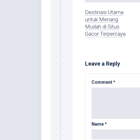
Destinasi Utama
untuk Menang
Mudah di Situs
Gacor Terpercaya
Leave a Reply
Comment
*
Name
*