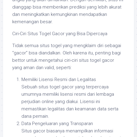
dianggap bisa memberikan prediksi yang lebih akurat
dan meningkatkan kemungkinan mendapatkan
kemenangan besar.
Ciri-Ciri Situs Togel Gacor yang Bisa Dipercaya
Tidak semua situs togel yang mengklaim diri sebagai
“gacor” bisa diandalkan. Oleh karena itu, penting bagi
bettor untuk mengetahui ciri-ciri situs togel gacor
yang aman dan valid, seperti:
Memiliki Lisensi Resmi dan Legalitas
Sebuah situs togel gacor yang terpercaya
umumnya memiliki lisensi resmi dari lembaga
perjudian online yang diakui. Lisensi ini
memastikan legalitas dan keamanan data serta
dana pemain.
Data Pengeluaran yang Transparan
Situs gacor biasanya menampilkan informasi