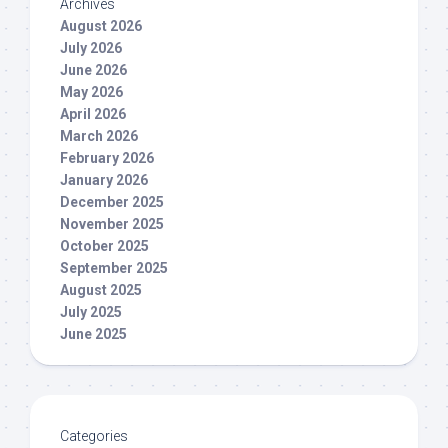
Archives
August 2026
July 2026
June 2026
May 2026
April 2026
March 2026
February 2026
January 2026
December 2025
November 2025
October 2025
September 2025
August 2025
July 2025
June 2025
Categories