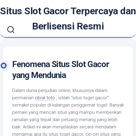
Skip
Situs Slot Gacor Terpercaya dan
to
content
Berlisensi Resmi
Fenomena Situs Slot Gacor
yang Mendunia
Dalam dunia perjudian online, khususnya dalam
permainan
obral toto
, istilah “situs togel gacor”
semakin populer di kalangan penggemar togel. Banyak
pemain yang mencari situs yang mampu memberikan
ramalan yang tepat dan peluang menang yang lebih
baik. Artikel ini akan menjelaskan secara mendalam
mengenai apa itu situs togel gacor, ciri-ciri situs yang