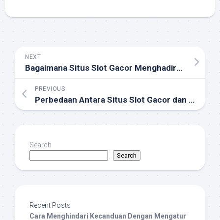
NEXT
Bagaimana Situs Slot Gacor Menghadirkan Permainan yang Adil dan Jujur
PREVIOUS
Perbedaan Antara Situs Slot Gacor dan Situs Slot Konvensional
Search
Search
Recent Posts
Cara Menghindari Kecanduan Dengan Mengatur