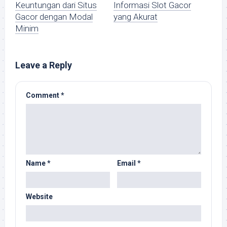
Keuntungan dari Situs
Informasi Slot Gacor
Gacor dengan Modal
yang Akurat
Minim
Leave a Reply
Comment
*
Name
*
Email
*
Website