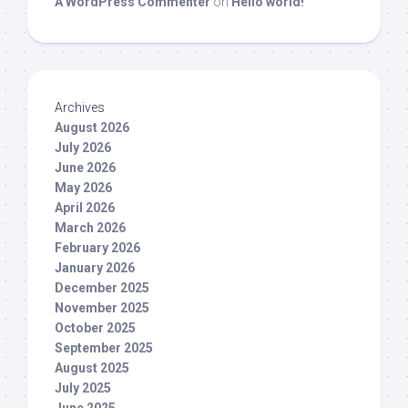
A WordPress Commenter
on
Hello world!
Archives
August 2026
July 2026
June 2026
May 2026
April 2026
March 2026
February 2026
January 2026
December 2025
November 2025
October 2025
September 2025
August 2025
July 2025