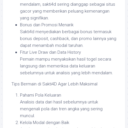
mendalam, sakti4d sering dianggap sebagai situs
gacor yang memberikan peluang kemenangan
yang signifikan.
Bonus dan Promosi Menarik
Sakti4d menyediakan berbagai bonus termasuk
bonus deposit, cashback, dan promo lainnya yang
dapat menambah modal taruhan.
Fitur Live Draw dan Data History
Pemain mampu menyaksikan hasil togel secara
langsung dan memeriksa data keluaran
sebelumnya untuk analisis yang lebih mendalam.
Tips Bermain di Sakti4D Agar Lebih Maksimal
Pahami Pola Keluaran
Analisis data dari hasil sebelumnya untuk
mengenali pola dan tren angka yang sering
muncul.
Kelola Modal dengan Baik