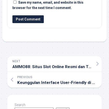
Save my name, email, and website in this
browser for the next time I comment.
NEXT
AMMO88: Situs Slot Online Resmi dan Terpercaya Pilihan Pecinta Jackpot
PREVIOUS
Keunggulan Interface User-Friendly di Situs Gacor SakauToto untuk Pemula
Search