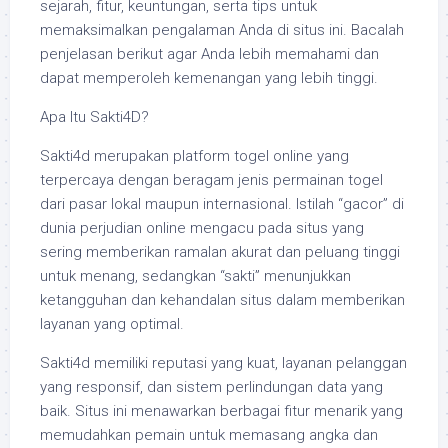
sejarah, fitur, keuntungan, serta tips untuk
memaksimalkan pengalaman Anda di situs ini. Bacalah
penjelasan berikut agar Anda lebih memahami dan
dapat memperoleh kemenangan yang lebih tinggi.
Apa Itu Sakti4D?
Sakti4d merupakan platform togel online yang
terpercaya dengan beragam jenis permainan togel
dari pasar lokal maupun internasional. Istilah “gacor” di
dunia perjudian online mengacu pada situs yang
sering memberikan ramalan akurat dan peluang tinggi
untuk menang, sedangkan “sakti” menunjukkan
ketangguhan dan kehandalan situs dalam memberikan
layanan yang optimal.
Sakti4d memiliki reputasi yang kuat, layanan pelanggan
yang responsif, dan sistem perlindungan data yang
baik. Situs ini menawarkan berbagai fitur menarik yang
memudahkan pemain untuk memasang angka dan