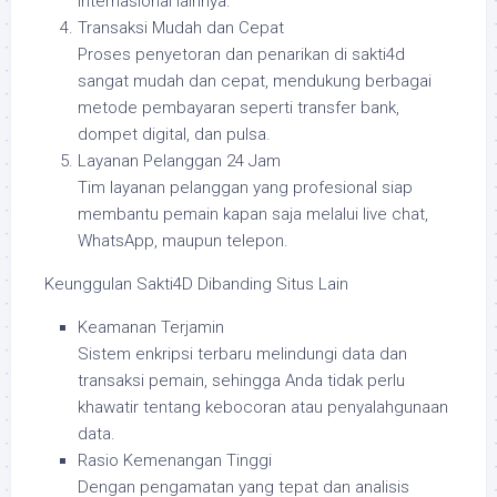
internasional lainnya.
Transaksi Mudah dan Cepat
Proses penyetoran dan penarikan di sakti4d
sangat mudah dan cepat, mendukung berbagai
metode pembayaran seperti transfer bank,
dompet digital, dan pulsa.
Layanan Pelanggan 24 Jam
Tim layanan pelanggan yang profesional siap
membantu pemain kapan saja melalui live chat,
WhatsApp, maupun telepon.
Keunggulan Sakti4D Dibanding Situs Lain
Keamanan Terjamin
Sistem enkripsi terbaru melindungi data dan
transaksi pemain, sehingga Anda tidak perlu
khawatir tentang kebocoran atau penyalahgunaan
data.
Rasio Kemenangan Tinggi
Dengan pengamatan yang tepat dan analisis