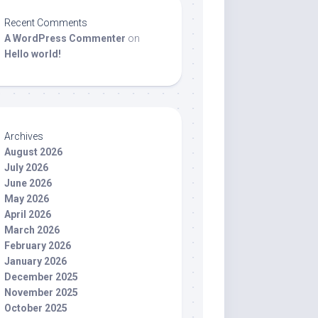
Recent Comments
A WordPress Commenter
on
Hello world!
Archives
August 2026
July 2026
June 2026
May 2026
April 2026
March 2026
February 2026
January 2026
December 2025
November 2025
October 2025