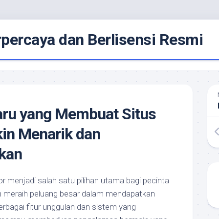
rpercaya dan Berlisensi Resmi
aru yang Membuat Situs
in Menarik dan
kan
r menjadi salah satu pilihan utama bagi pecinta
gin meraih peluang besar dalam mendapatkan
bagai fitur unggulan dan sistem yang