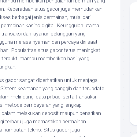
ni mampu memberikan pengalaman bermain yang
. Keberadaan situs gacor juga memudahkan
es berbagai jenis permainan, mulai dari
 permainan kasino digital. Keunggulan utama
 transaksi dan layanan pelanggan yang
ngguna merasa nyaman dan percaya diri saat
uhan. Popularitas situs gacor terus meningkat
g terbukti mampu memberikan hasil yang
ungkan.
itus gacor sangat diperhatikan untuk menjaga
 Sistem keamanan yang canggih dan terupdate
lam melindungi data pribadi serta transaksi
ariasi metode pembayaran yang lengkap
dalam melakukan deposit maupun penarikan
gi terbaru juga memastikan permainan
a hambatan teknis. Situs gacor juga