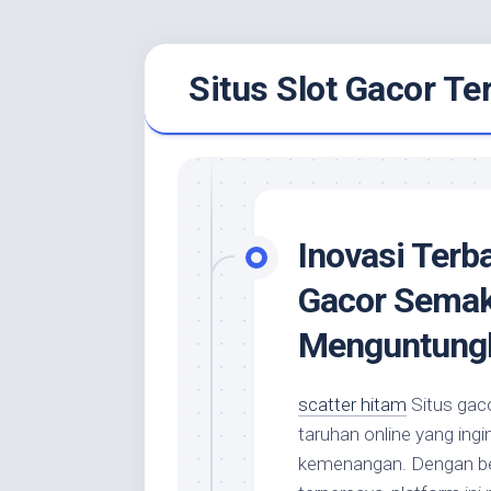
Skip
Situs Slot Gacor Te
to
content
Inovasi Terb
Gacor Semak
Menguntung
scatter hitam
Situs gaco
taruhan online yang in
kemenangan. Dengan ber