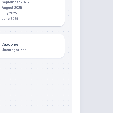
September 2025
August 2025
July 2025
June 2025
Categories
Uncategorized