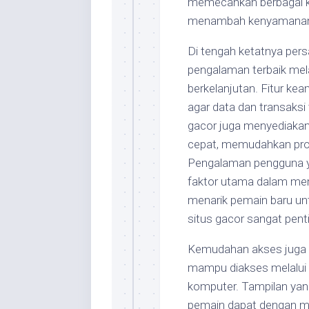
memecahkan berbagai k
menambah kenyamanan
Di tengah ketatnya per
pengalaman terbaik mela
berkelanjutan. Fitur ke
agar data dan transaksi
gacor juga menyediakan
cepat, memudahkan pro
Pengalaman pengguna y
faktor utama dalam mem
menarik pemain baru un
situs gacor sangat pent
Kemudahan akses juga m
mampu diakses melalui 
komputer. Tampilan yan
pemain dapat dengan m