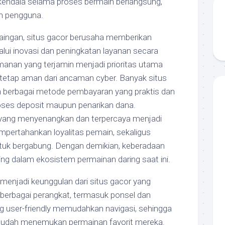
endala selama proses bermain berlangsung,
 pengguna.
saingan, situs gacor berusaha memberikan
lui inovasi dan peningkatan layanan secara
amanan yang terjamin menjadi prioritas utama
 tetap aman dari ancaman cyber. Banyak situs
 berbagai metode pembayaran yang praktis dan
ses deposit maupun penarikan dana.
ang menyenangkan dan terpercaya menjadi
pertahankan loyalitas pemain, sekaligus
tuk bergabung. Dengan demikian, keberadaan
ing dalam ekosistem permainan daring saat ini.
enjadi keunggulan dari situs gacor yang
berbagai perangkat, termasuk ponsel dan
g user-friendly memudahkan navigasi, sehingga
udah menemukan permainan favorit mereka.