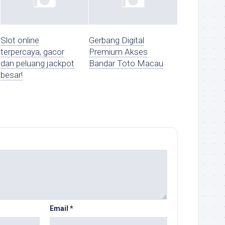
Slot online
Gerbang Digital
terpercaya, gacor
Premium Akses
dan peluang jackpot
Bandar Toto Macau
besar!
Email
*