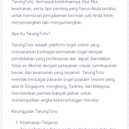
TarungToto, termasuk kelebihannya, fitur-fitur,
keamanan, serta tips penting yang harus Anda ketahui
untuk membuat pengalaman bermain judi Anda lebih
menyenangkan dan menguntungkan.
Apa Itu TarungToto?
TarungToto adalah platform togel online yang
menawarkan berbagai permainan togel dengan
pendekatan yang profesional dan dapat diandalkan.
Situs ini dikenal dengan pelayanan cepat, pembayaran
besar, dan keamanan yang terjamin. TarungToto
memiliki berbagai pasaran togel populer seperti yang
ada di Singapore, Hongkong, Sydney, dan Malaysia,
memberikan pemain banyak pilihan untuk
menempatkan angka keberuntungan mereka.
Keunggulan TarungToto
Keamanan Terjamin