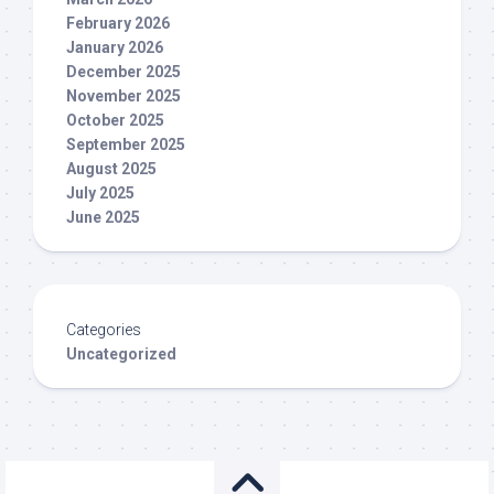
February 2026
January 2026
December 2025
November 2025
October 2025
September 2025
August 2025
July 2025
June 2025
Categories
Uncategorized