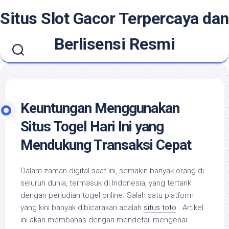
Skip
Situs Slot Gacor Terpercaya dan
to
content
Berlisensi Resmi
Keuntungan Menggunakan
Situs Togel Hari Ini yang
Mendukung Transaksi Cepat
Dalam zaman digital saat ini, semakin banyak orang di
seluruh dunia, termasuk di Indonesia, yang tertarik
dengan perjudian togel online. Salah satu platform
yang kini banyak dibicarakan adalah
situs toto
. Artikel
ini akan membahas dengan mendetail mengenai