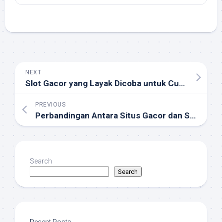
NEXT
Slot Gacor yang Layak Dicoba untuk Cuan Nyata
PREVIOUS
Perbandingan Antara Situs Gacor dan Situs Non-Gacor dari Segi Peluang Menang
Search
Search