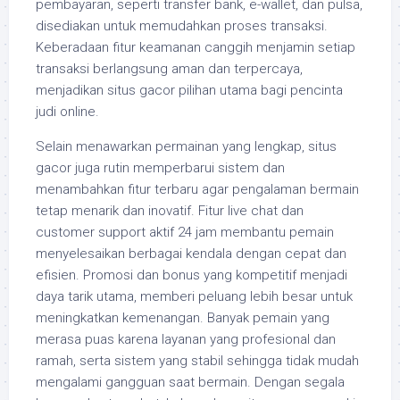
pembayaran, seperti transfer bank, e-wallet, dan pulsa,
disediakan untuk memudahkan proses transaksi.
Keberadaan fitur keamanan canggih menjamin setiap
transaksi berlangsung aman dan terpercaya,
menjadikan situs gacor pilihan utama bagi pencinta
judi online.
Selain menawarkan permainan yang lengkap, situs
gacor juga rutin memperbarui sistem dan
menambahkan fitur terbaru agar pengalaman bermain
tetap menarik dan inovatif. Fitur live chat dan
customer support aktif 24 jam membantu pemain
menyelesaikan berbagai kendala dengan cepat dan
efisien. Promosi dan bonus yang kompetitif menjadi
daya tarik utama, memberi peluang lebih besar untuk
meningkatkan kemenangan. Banyak pemain yang
merasa puas karena layanan yang profesional dan
ramah, serta sistem yang stabil sehingga tidak mudah
mengalami gangguan saat bermain. Dengan segala