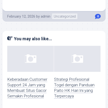
February 12, 2026
by
admin
Uncategorized
0
You may also like...
Keberadaan Customer
Strategi Profesional
Support 24 Jam yang
Togel dengan Panduan
Membuat Situs Gacor
Paito HK Hari Ini yang
Semakin Profesional
Terpercaya