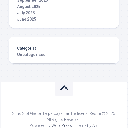
September 2025
August 2025
July 2025
June 2025
Categories
Uncategorized
Situs Slot Gacor Terpercaya dan Berlisensi Resmi © 2026.
All Rights Reserved.
Powered by
WordPress
. Theme by
Alx
.