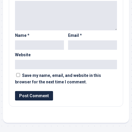
Name
*
Email
*
Website
Save my name, email, and website in this
browser for the next time I comment.