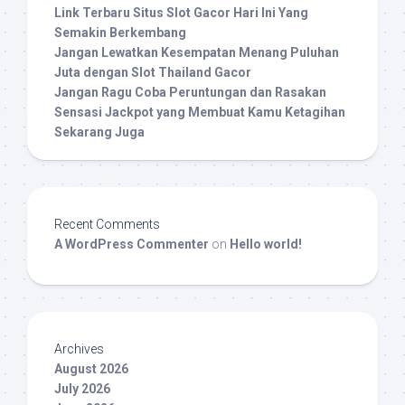
Link Terbaru Situs Slot Gacor Hari Ini Yang
Semakin Berkembang
Jangan Lewatkan Kesempatan Menang Puluhan
Juta dengan Slot Thailand Gacor
Jangan Ragu Coba Peruntungan dan Rasakan
Sensasi Jackpot yang Membuat Kamu Ketagihan
Sekarang Juga
Recent Comments
A WordPress Commenter
on
Hello world!
Archives
August 2026
July 2026