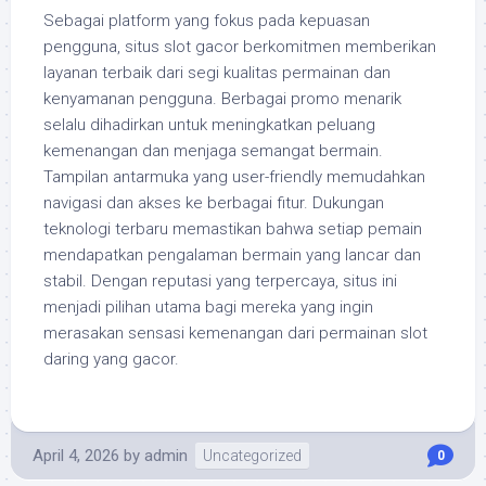
Sebagai platform yang fokus pada kepuasan
pengguna, situs slot gacor berkomitmen memberikan
layanan terbaik dari segi kualitas permainan dan
kenyamanan pengguna. Berbagai promo menarik
selalu dihadirkan untuk meningkatkan peluang
kemenangan dan menjaga semangat bermain.
Tampilan antarmuka yang user-friendly memudahkan
navigasi dan akses ke berbagai fitur. Dukungan
teknologi terbaru memastikan bahwa setiap pemain
mendapatkan pengalaman bermain yang lancar dan
stabil. Dengan reputasi yang terpercaya, situs ini
menjadi pilihan utama bagi mereka yang ingin
merasakan sensasi kemenangan dari permainan slot
daring yang gacor.
April 4, 2026
by
admin
Uncategorized
0