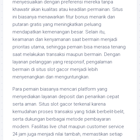
menyesuaikan dengan preferensi mereka tanpa
khawatir akan kualitas atau keadilan permainan. Situs
ini biasanya menawarkan fitur bonus menarik dan
putaran gratis yang meningkatkan peluang
mendapatkan kemenangan besar. Selain itu,
keamanan dan kenyamanan saat bermain menjadi
prioritas utama, sehingga pemain bisa merasa tenang
saat melakukan transaksi maupun bermain. Dengan
layanan pelanggan yang responsif, pengalaman
bermain di situs slot gacor menjadi lebih
menyenangkan dan menguntungkan.
Para pemain biasanya mencari platform yang
menyediakan layanan deposit dan penarikan cepat
serta aman. Situs slot gacor terkenal karena
kemudahan proses transaksi yang tidak berbelit-belit,
serta dukungan berbagai metode pembayaran
modern. Fasilitas live chat maupun customer service
24 jam juga menjadi nilai tambah, memastikan setiap