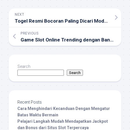
NEXT
Togel Resmi Bocoran Paling Dicari Modal Rendah Hasil Luar Biasa
PREVIOUS
Game Slot Online Trending dengan Banyak Bonus Tambahan
Search
Search
Recent Posts
Cara Menghindari Kecanduan Dengan Mengatur
Batas Waktu Bermain
Pelajari Langkah Mudah Mendapatkan Jackpot
dan Bonus dari Situs Slot Terpercaya