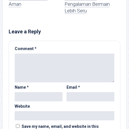
Aman
Pengalaman Bermain
Lebih Seru
Leave a Reply
Comment
*
Name
*
Email
*
Website
Save my name, email, and website in this