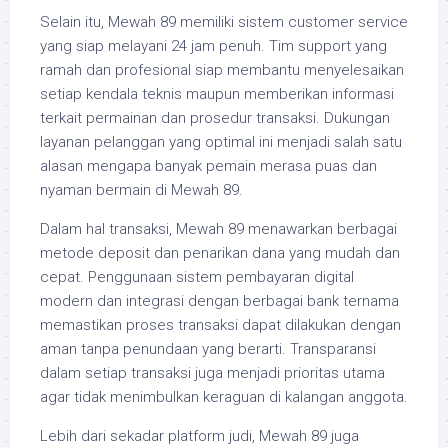
Selain itu, Mewah 89 memiliki sistem customer service
yang siap melayani 24 jam penuh. Tim support yang
ramah dan profesional siap membantu menyelesaikan
setiap kendala teknis maupun memberikan informasi
terkait permainan dan prosedur transaksi. Dukungan
layanan pelanggan yang optimal ini menjadi salah satu
alasan mengapa banyak pemain merasa puas dan
nyaman bermain di Mewah 89.
Dalam hal transaksi, Mewah 89 menawarkan berbagai
metode deposit dan penarikan dana yang mudah dan
cepat. Penggunaan sistem pembayaran digital
modern dan integrasi dengan berbagai bank ternama
memastikan proses transaksi dapat dilakukan dengan
aman tanpa penundaan yang berarti. Transparansi
dalam setiap transaksi juga menjadi prioritas utama
agar tidak menimbulkan keraguan di kalangan anggota.
Lebih dari sekadar platform judi, Mewah 89 juga