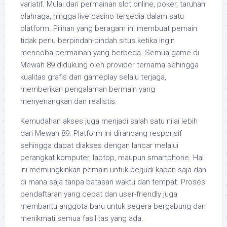
variatif. Mulai dari permainan slot online, poker, taruhan
olahraga, hingga live casino tersedia dalam satu
platform. Pilihan yang beragam ini membuat pemain
tidak perlu berpindah-pindah situs ketika ingin
mencoba permainan yang berbeda. Semua game di
Mewah 89 didukung oleh provider ternama sehingga
kualitas grafis dan gameplay selalu terjaga,
memberikan pengalaman bermain yang
menyenangkan dan realistis.
Kemudahan akses juga menjadi salah satu nilai lebih
dari Mewah 89. Platform ini dirancang responsif
sehingga dapat diakses dengan lancar melalui
perangkat komputer, laptop, maupun smartphone. Hal
ini memungkinkan pemain untuk berjudi kapan saja dan
di mana saja tanpa batasan waktu dan tempat. Proses
pendaftaran yang cepat dan user-friendly juga
membantu anggota baru untuk segera bergabung dan
menikmati semua fasilitas yang ada.