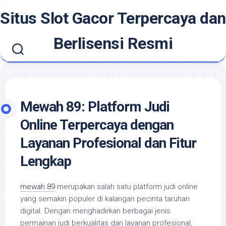
Skip
Situs Slot Gacor Terpercaya dan
to
content
Berlisensi Resmi
Mewah 89: Platform Judi
Online Terpercaya dengan
Layanan Profesional dan Fitur
Lengkap
mewah 89
merupakan salah satu platform judi online
yang semakin populer di kalangan pecinta taruhan
digital. Dengan menghadirkan berbagai jenis
permainan judi berkualitas dan layanan profesional,