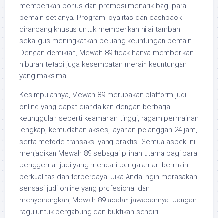
memberikan bonus dan promosi menarik bagi para
pemain setianya. Program loyalitas dan cashback
dirancang khusus untuk memberikan nilai tambah
sekaligus meningkatkan peluang keuntungan pemain.
Dengan demikian, Mewah 89 tidak hanya memberikan
hiburan tetapi juga kesempatan meraih keuntungan
yang maksimal.
Kesimpulannya, Mewah 89 merupakan platform judi
online yang dapat diandalkan dengan berbagai
keunggulan seperti keamanan tinggi, ragam permainan
lengkap, kemudahan akses, layanan pelanggan 24 jam,
serta metode transaksi yang praktis. Semua aspek ini
menjadikan Mewah 89 sebagai pilihan utama bagi para
penggemar judi yang mencari pengalaman bermain
berkualitas dan terpercaya. Jika Anda ingin merasakan
sensasi judi online yang profesional dan
menyenangkan, Mewah 89 adalah jawabannya. Jangan
ragu untuk bergabung dan buktikan sendiri