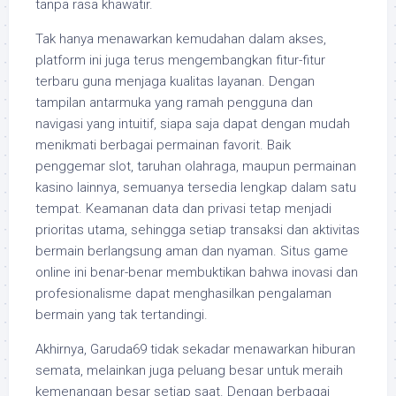
tanpa rasa khawatir.
Tak hanya menawarkan kemudahan dalam akses,
platform ini juga terus mengembangkan fitur-fitur
terbaru guna menjaga kualitas layanan. Dengan
tampilan antarmuka yang ramah pengguna dan
navigasi yang intuitif, siapa saja dapat dengan mudah
menikmati berbagai permainan favorit. Baik
penggemar slot, taruhan olahraga, maupun permainan
kasino lainnya, semuanya tersedia lengkap dalam satu
tempat. Keamanan data dan privasi tetap menjadi
prioritas utama, sehingga setiap transaksi dan aktivitas
bermain berlangsung aman dan nyaman. Situs game
online ini benar-benar membuktikan bahwa inovasi dan
profesionalisme dapat menghasilkan pengalaman
bermain yang tak tertandingi.
Akhirnya, Garuda69 tidak sekadar menawarkan hiburan
semata, melainkan juga peluang besar untuk meraih
kemenangan besar setiap saat. Dengan berbagai