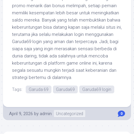
promo menarik dan bonus melimpah, setiap pemain
memiliki kesempatan lebih besar untuk meningkatkan
saldo mereka. Banyak yang telah membuktikan bahwa
keberuntungan bisa datang kapan saja melalui situs ini,
terutama jika selalu melakukan login menggunakan
Garuda69 login yang aman dan terpercaya. Jadi, bagi
siapa saja yang ingin merasakan sensasi berbeda di
dunia daring, tidak ada salahnya untuk mencoba
keberuntungan di platform game online ini, karena
segala sesuatu mungkin terjadi saat keberanian dan
strategi bertemu di dalamnya.
Tags:
Garuda 69
Garuda69
Garuda69 login
April 9, 2026
by
admin
Uncategorized
0