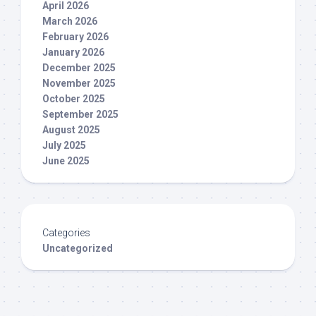
April 2026
March 2026
February 2026
January 2026
December 2025
November 2025
October 2025
September 2025
August 2025
July 2025
June 2025
Categories
Uncategorized