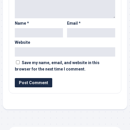
Name
*
Email
*
Website
Save my name, email, and website in this
browser for the next time I comment.