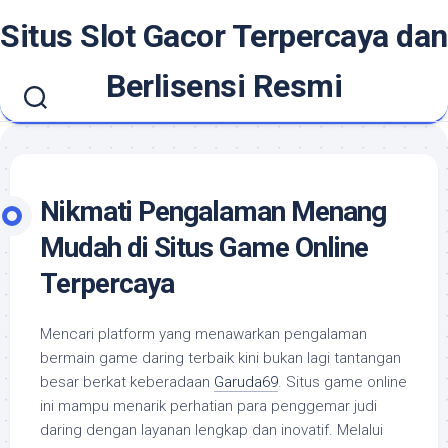
Skip
Situs Slot Gacor Terpercaya dan
to
content
Berlisensi Resmi
Nikmati Pengalaman Menang
Mudah di Situs Game Online
Terpercaya
Mencari platform yang menawarkan pengalaman
bermain game daring terbaik kini bukan lagi tantangan
besar berkat keberadaan
Garuda69
. Situs game online
ini mampu menarik perhatian para penggemar judi
daring dengan layanan lengkap dan inovatif. Melalui