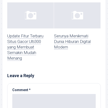
Update Fitur Terbaru
Serunya Menikmati
Situs Gacor Ulti300
Dunia Hiburan Digital
yang Membuat
Modern
Semakin Mudah
Menang
Leave a Reply
Comment
*