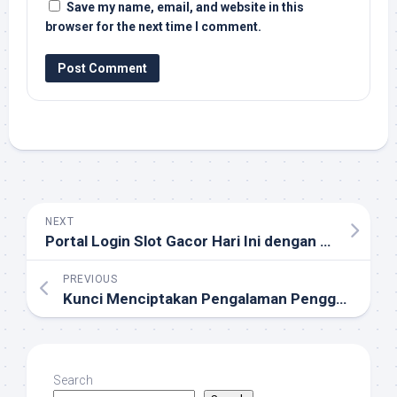
Save my name, email, and website in this
browser for the next time I comment.
NEXT
Portal Login Slot Gacor Hari Ini dengan Game Favorit Para Pemain
PREVIOUS
Kunci Menciptakan Pengalaman Pengguna yang Menyenangkan di Situs Gacor
Search