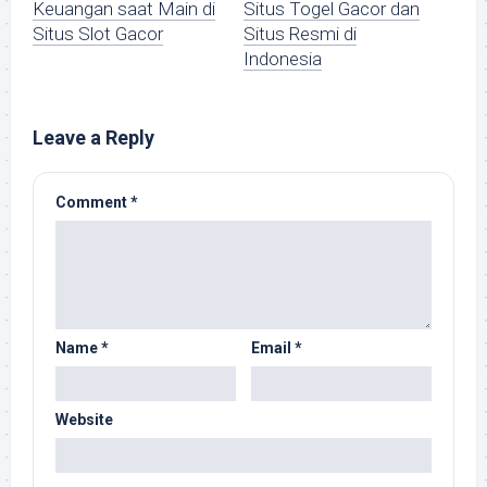
Keuangan saat Main di
Situs Togel Gacor dan
Situs Slot Gacor
Situs Resmi di
Indonesia
Leave a Reply
Comment
*
Name
*
Email
*
Website