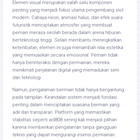
Elemen visual merupakan salah satu komponen
penting yang menjadi fokus utama pengembang slot
modern. Cahaya neon, animasi halus, dan efek suara
futuristik menciptakan atmosfer yang membuat
pemain merasa seolah berada dalam arena hiburan
berteknologi tinggi. Selain membantu meningkatkan
keterlibatan, elemen ini juga menambah nilai estetika
yang memuaskan secara emosional. Pemain tidak
hanya berinteraksi dengan permainan; mereka
menikmati perjalanan digital yang memadukan seni
dan teknologi.
Namun, pengalaman bermain tidak hanya bergantung
pada tampilan. Keandalan sistem menjadi fondasi
penting dalam menciptakan suasana bermain yang
adil dan transparan. Platform yang memastikan
stabilitas seperti wd808 sering kali menjadi pilihan
karena memberikan pengalaman tanpa gangguan
teknis yang dapat mengurangi esensi permainan.