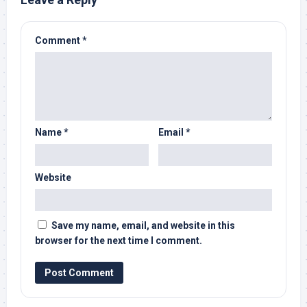
Comment
*
Name
*
Email
*
Website
Save my name, email, and website in this
browser for the next time I comment.