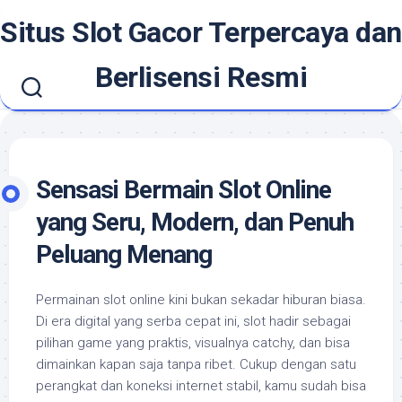
Skip
Situs Slot Gacor Terpercaya dan
to
content
Berlisensi Resmi
Sensasi Bermain Slot Online
yang Seru, Modern, dan Penuh
Peluang Menang
Permainan slot online kini bukan sekadar hiburan biasa.
Di era digital yang serba cepat ini, slot hadir sebagai
pilihan game yang praktis, visualnya catchy, dan bisa
dimainkan kapan saja tanpa ribet. Cukup dengan satu
perangkat dan koneksi internet stabil, kamu sudah bisa