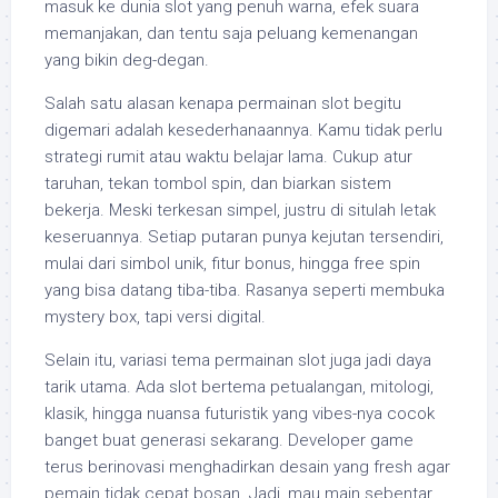
masuk ke dunia slot yang penuh warna, efek suara
memanjakan, dan tentu saja peluang kemenangan
yang bikin deg-degan.
Salah satu alasan kenapa permainan slot begitu
digemari adalah kesederhanaannya. Kamu tidak perlu
strategi rumit atau waktu belajar lama. Cukup atur
taruhan, tekan tombol spin, dan biarkan sistem
bekerja. Meski terkesan simpel, justru di situlah letak
keseruannya. Setiap putaran punya kejutan tersendiri,
mulai dari simbol unik, fitur bonus, hingga free spin
yang bisa datang tiba-tiba. Rasanya seperti membuka
mystery box, tapi versi digital.
Selain itu, variasi tema permainan slot juga jadi daya
tarik utama. Ada slot bertema petualangan, mitologi,
klasik, hingga nuansa futuristik yang vibes-nya cocok
banget buat generasi sekarang. Developer game
terus berinovasi menghadirkan desain yang fresh agar
pemain tidak cepat bosan. Jadi, mau main sebentar