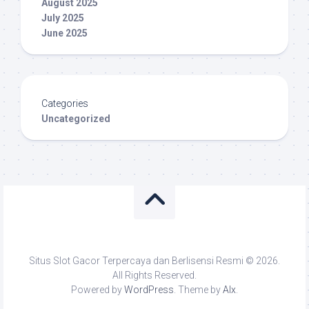
August 2025
July 2025
June 2025
Categories
Uncategorized
Situs Slot Gacor Terpercaya dan Berlisensi Resmi © 2026.
All Rights Reserved.
Powered by
WordPress
. Theme by
Alx
.