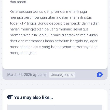
dan aman.
Ketersediaan bonus dan promosi menarik juga
menjadi pertimbangan utama dalam memilih situs
togel RTP tinggi. Bonus deposit, cashback, dan hadiah
harian meningkatkan peluang menang sekaligus
memberikan nilai lebih. Pemain disarankan melakukan
riset dan membaca ulasan sebelum bergabung, agar
mendapatkan situs yang benar-benar terpercaya dan
menguntungkan.
March 27, 2026
by
admin
Uncategorized
0
You may also like...