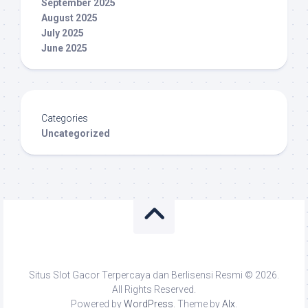
September 2025
August 2025
July 2025
June 2025
Categories
Uncategorized
Situs Slot Gacor Terpercaya dan Berlisensi Resmi © 2026.
All Rights Reserved.
Powered by
WordPress
. Theme by
Alx
.