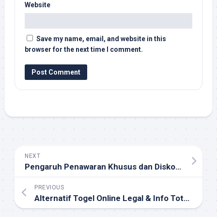
Website
Save my name, email, and website in this
browser for the next time I comment.
NEXT
Pengaruh Penawaran Khusus dan Diskon dalam Meningkatkan Popularitas Situs Gacor
PREVIOUS
Alternatif Togel Online Legal & Info Toto Macau Terkini