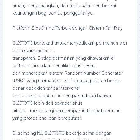
aman, menyenangkan, dan tentu saja memberikan
keuntungan bagi semua penggunanya.
Platform Slot Online Terbaik dengan Sistem Fair Play
OLXTOTO bertekad untuk menyediakan permainan slot
online yang adil dan
transparan. Setiap permainan yang ditawarkan di
platform ini sudah memiliki lisensi resmi
dan menerapkan sistem Random Number Generator
(RNG), yang memastikan setiap hasil putaran benar-
benar acak dan tanpa intervensi
dari pihak manapun. Ini merupakan bukti bahwa
OLXTOTO lebih dari sekadar situs
hiburan, melainkan juga merupakan tempat bermain
yang profesional dan bereputasi.
Di samping itu, OLXTOTO bekerja sama dengan