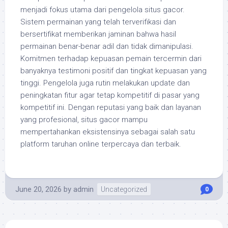
menjadi fokus utama dari pengelola situs gacor.
Sistem permainan yang telah terverifikasi dan
bersertifikat memberikan jaminan bahwa hasil
permainan benar-benar adil dan tidak dimanipulasi.
Komitmen terhadap kepuasan pemain tercermin dari
banyaknya testimoni positif dan tingkat kepuasan yang
tinggi. Pengelola juga rutin melakukan update dan
peningkatan fitur agar tetap kompetitif di pasar yang
kompetitif ini. Dengan reputasi yang baik dan layanan
yang profesional, situs gacor mampu
mempertahankan eksistensinya sebagai salah satu
platform taruhan online terpercaya dan terbaik.
June 20, 2026
by
admin
Uncategorized
0