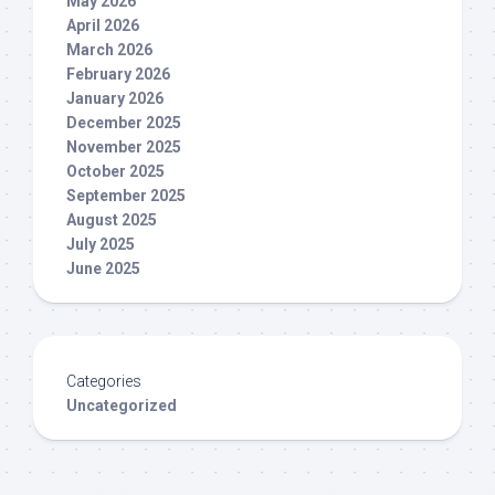
May 2026
April 2026
March 2026
February 2026
January 2026
December 2025
November 2025
October 2025
September 2025
August 2025
July 2025
June 2025
Categories
Uncategorized