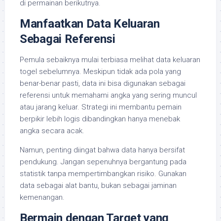
di permainan berikutnya.
Manfaatkan Data Keluaran
Sebagai Referensi
Pemula sebaiknya mulai terbiasa melihat data keluaran
togel sebelumnya. Meskipun tidak ada pola yang
benar-benar pasti, data ini bisa digunakan sebagai
referensi untuk memahami angka yang sering muncul
atau jarang keluar. Strategi ini membantu pemain
berpikir lebih logis dibandingkan hanya menebak
angka secara acak.
Namun, penting diingat bahwa data hanya bersifat
pendukung. Jangan sepenuhnya bergantung pada
statistik tanpa mempertimbangkan risiko. Gunakan
data sebagai alat bantu, bukan sebagai jaminan
kemenangan.
Bermain dengan Target yang