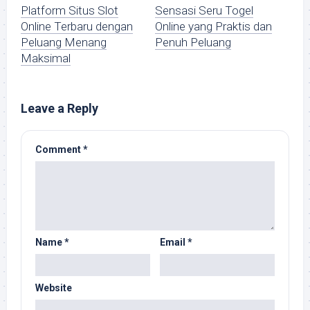
Platform Situs Slot
Sensasi Seru Togel
Online Terbaru dengan
Online yang Praktis dan
Peluang Menang
Penuh Peluang
Maksimal
Leave a Reply
Comment
*
Name
*
Email
*
Website