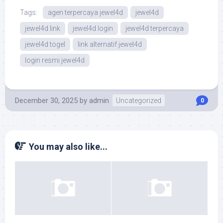
Tags:
agen terpercaya jewel4d
jewel4d
jewel4d link
jewel4d login
jewel4d terpercaya
jewel4d togel
link alternatif jewel4d
login resmi jewel4d
December 30, 2025
by
admin
Uncategorized
0
You may also like...