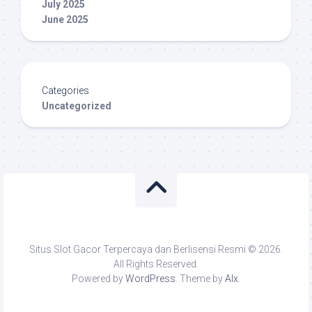
July 2025
June 2025
Categories
Uncategorized
Situs Slot Gacor Terpercaya dan Berlisensi Resmi © 2026.
All Rights Reserved.
Powered by
WordPress
. Theme by
Alx
.