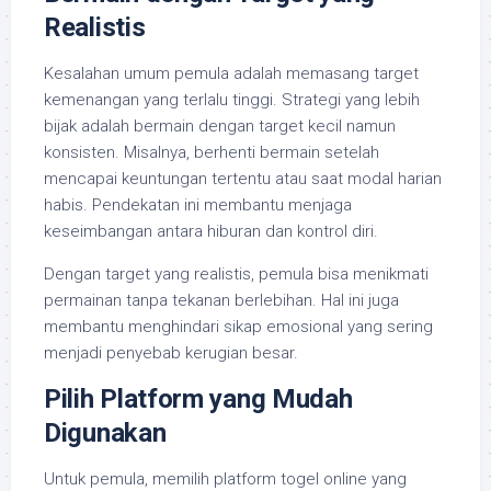
Realistis
Kesalahan umum pemula adalah memasang target
kemenangan yang terlalu tinggi. Strategi yang lebih
bijak adalah bermain dengan target kecil namun
konsisten. Misalnya, berhenti bermain setelah
mencapai keuntungan tertentu atau saat modal harian
habis. Pendekatan ini membantu menjaga
keseimbangan antara hiburan dan kontrol diri.
Dengan target yang realistis, pemula bisa menikmati
permainan tanpa tekanan berlebihan. Hal ini juga
membantu menghindari sikap emosional yang sering
menjadi penyebab kerugian besar.
Pilih Platform yang Mudah
Digunakan
Untuk pemula, memilih platform togel online yang