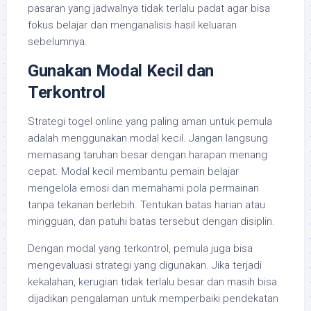
pasaran yang jadwalnya tidak terlalu padat agar bisa
fokus belajar dan menganalisis hasil keluaran
sebelumnya.
Gunakan Modal Kecil dan
Terkontrol
Strategi togel online yang paling aman untuk pemula
adalah menggunakan modal kecil. Jangan langsung
memasang taruhan besar dengan harapan menang
cepat. Modal kecil membantu pemain belajar
mengelola emosi dan memahami pola permainan
tanpa tekanan berlebih. Tentukan batas harian atau
mingguan, dan patuhi batas tersebut dengan disiplin.
Dengan modal yang terkontrol, pemula juga bisa
mengevaluasi strategi yang digunakan. Jika terjadi
kekalahan, kerugian tidak terlalu besar dan masih bisa
dijadikan pengalaman untuk memperbaiki pendekatan