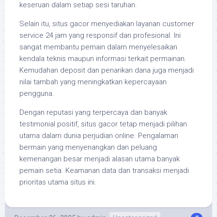
keseruan dalam setiap sesi taruhan.
Selain itu, situs gacor menyediakan layanan customer
service 24 jam yang responsif dan profesional. Ini
sangat membantu pemain dalam menyelesaikan
kendala teknis maupun informasi terkait permainan.
Kemudahan deposit dan penarikan dana juga menjadi
nilai tambah yang meningkatkan kepercayaan
pengguna.
Dengan reputasi yang terpercaya dan banyak
testimonial positif, situs gacor tetap menjadi pilihan
utama dalam dunia perjudian online. Pengalaman
bermain yang menyenangkan dan peluang
kemenangan besar menjadi alasan utama banyak
pemain setia. Keamanan data dan transaksi menjadi
prioritas utama situs ini.