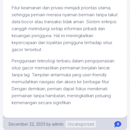
Fitur keamanan dan privasi menjadi prioritas utama,
sehingga pemain merasa nyaman bermain tanpa takut
data bocor atau transaksi tidak aman. Sistem enkripsi
canggih melindungi setiap informasi pribadi dan
keuangan pengguna. Hal ini meningkatkan
kepercayaan dan loyalitas pengguna terhadap situs
gacor tersebut.
Penggunaan teknologi terbaru dalam pengoperasian
situs gacor memastikan permainan berjalan lancar
tanpa lag. Tampilan antarmuka yang user-friendly
memudahkan navigasi dan akses ke berbagai fitur.
Dengan demikian, pemain dapat fokus menikmati
permainan tanpa hambatan, meningkatkan peluang
kemenangan secara signifikan.
December 22, 2025
by
admin
Uncategorized
0