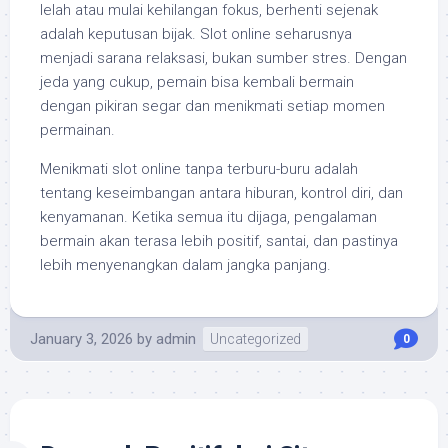
lelah atau mulai kehilangan fokus, berhenti sejenak
adalah keputusan bijak. Slot online seharusnya
menjadi sarana relaksasi, bukan sumber stres. Dengan
jeda yang cukup, pemain bisa kembali bermain
dengan pikiran segar dan menikmati setiap momen
permainan.
Menikmati slot online tanpa terburu-buru adalah
tentang keseimbangan antara hiburan, kontrol diri, dan
kenyamanan. Ketika semua itu dijaga, pengalaman
bermain akan terasa lebih positif, santai, dan pastinya
lebih menyenangkan dalam jangka panjang.
January 3, 2026
by
admin
Uncategorized
0