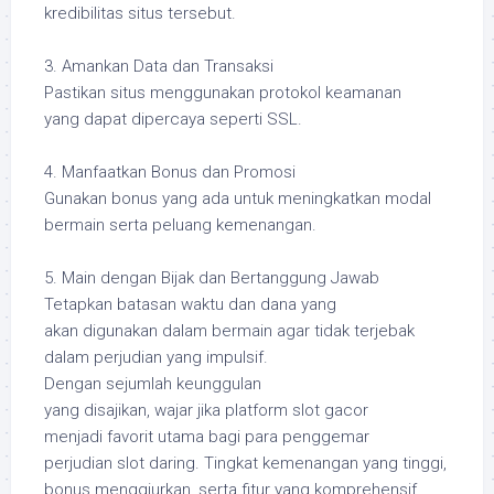
kredibilitas situs tersebut.
3. Amankan Data dan Transaksi
Pastikan situs menggunakan protokol keamanan
yang dapat dipercaya seperti SSL.
4. Manfaatkan Bonus dan Promosi
Gunakan bonus yang ada untuk meningkatkan modal
bermain serta peluang kemenangan.
5. Main dengan Bijak dan Bertanggung Jawab
Tetapkan batasan waktu dan dana yang
akan digunakan dalam bermain agar tidak terjebak
dalam perjudian yang impulsif.
Dengan sejumlah keunggulan
yang disajikan, wajar jika platform slot gacor
menjadi favorit utama bagi para penggemar
perjudian slot daring. Tingkat kemenangan yang tinggi,
bonus menggiurkan, serta fitur yang komprehensif