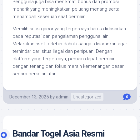
Pengguna juga bisa menikmati bonus dan promosi
menarik yang meningkatkan peluang menang serta
menambah keseruan saat bermain.
Memilih situs gacor yang terpercaya harus didasarkan
pada reputasi dan pengalaman pengguna lain.
Melakukan riset terlebih dahulu sangat disarankan agar
terhindar dari situs ilegal dan penipuan. Dengan
platform yang terpercaya, pemain dapat bermain
dengan tenang dan fokus meraih kemenangan besar
secara berkelanjutan.
December 13, 2025
by
admin
Uncategorized
0
Bandar Togel Asia Resmi