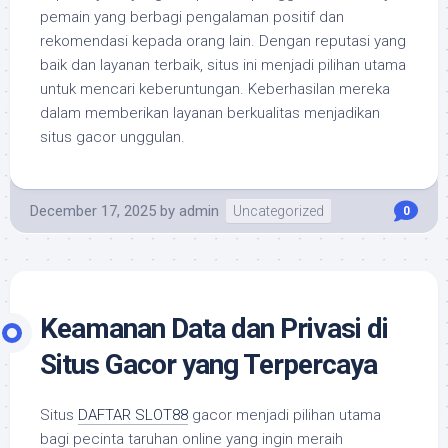
pemain yang berbagi pengalaman positif dan
rekomendasi kepada orang lain. Dengan reputasi yang
baik dan layanan terbaik, situs ini menjadi pilihan utama
untuk mencari keberuntungan. Keberhasilan mereka
dalam memberikan layanan berkualitas menjadikan
situs gacor unggulan.
December 17, 2025
by
admin
Uncategorized
0
Keamanan Data dan Privasi di
Situs Gacor yang Terpercaya
Situs
DAFTAR SLOT88
gacor menjadi pilihan utama
bagi pecinta taruhan online yang ingin meraih