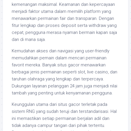
kemenangan maksimal. Keamanan dan kepercayaan
menjadi faktor utama dalam memilih platform yang
menawarkan permainan fair dan transparan. Dengan
fitur lengkap dan proses deposit serta withdraw yang
cepat, pengguna merasa nyaman bermain kapan saja
dan di mana saja.
Kemudahan akses dan navigasi yang user-friendly
memudahkan pemain dalam mencari permainan
favorit mereka. Banyak situs gacor menawarkan
berbagai jenis permainan seperti slot, live casino, dan
taruhan olahraga yang lengkap dan terpercaya.
Dukungan layanan pelanggan 24 jam juga menjadi nilai
tambah yang penting untuk kenyamanan pengguna.
Keunggulan utama dari situs gacor terletak pada
sistem RNG yang sudah teruji dan terstandarisasi. Hal
ini memastikan setiap permainan berjalan adil dan
tidak adanya campur tangan dari pihak tertentu.