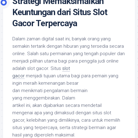
Strategi Memaksimalkan
Keuntungan dari Situs Slot
Gacor Terpercaya
Dalam zaman digital saat ini, banyak orang yang
semakin tertarik dengan hiburan yang tersedia secara
online. Salah satu permainan yang tengah populer dan
menjadi pilihan utama bagi para penggila judi online
adalah slot gacor. Situs
slot
gacor
menjadi tujuan utama bagi para pemain yang
ingin meraih kemenangan besar
dan menikmati pengalaman bermain
yang menggembirakan. Dalam
artikel ini, akan dijabarkan secara mendetail
mengenai apa yang dimaksud dengan situs slot
gacor, kelebihan yang dimilikinya, cara untuk memilih
situs yang terpercaya, serta strategi bermain agar
hasil yang diperoleh maksimal.