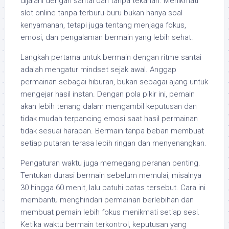
dijalani dengan santai dan tanpa tekanan. Menikmati
slot online tanpa terburu-buru bukan hanya soal
kenyamanan, tetapi juga tentang menjaga fokus,
emosi, dan pengalaman bermain yang lebih sehat.
Langkah pertama untuk bermain dengan ritme santai
adalah mengatur mindset sejak awal. Anggap
permainan sebagai hiburan, bukan sebagai ajang untuk
mengejar hasil instan. Dengan pola pikir ini, pemain
akan lebih tenang dalam mengambil keputusan dan
tidak mudah terpancing emosi saat hasil permainan
tidak sesuai harapan. Bermain tanpa beban membuat
setiap putaran terasa lebih ringan dan menyenangkan.
Pengaturan waktu juga memegang peranan penting.
Tentukan durasi bermain sebelum memulai, misalnya
30 hingga 60 menit, lalu patuhi batas tersebut. Cara ini
membantu menghindari permainan berlebihan dan
membuat pemain lebih fokus menikmati setiap sesi.
Ketika waktu bermain terkontrol, keputusan yang