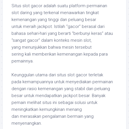
Situs slot gacor adalah suatu platform permainan
slot daring yang terkenal menawarkan tingkat
kemenangan yang tinggi dan peluang besar
untuk meraih jackpot. Istilah “gacor” berasal dari
bahasa sehari-hari yang berarti “berbunyi keras” atau
“sangat gacor” dalam konteks mesin slot,
yang menunjukkan bahwa mesin tersebut
sering kali memberikan kemenangan kepada para
pemainnya.
Keunggulan utama dari situs slot gacor terletak
pada kemampuannya untuk menyediakan permainan
dengan rasio kemenangan yang stabil dan peluang
besar untuk mendapatkan jackpot besar. Banyak
pemain melihat situs ini sebagai solusi untuk
meningkatkan kemungkinan menang
dan merasakan pengalaman bermain yang
menyenangkan.