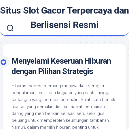
Skip
Situs Slot Gacor Terpercaya dan
to
content
Berlisensi Resmi
Menyelami Keseruan Hiburan
dengan Pilihan Strategis
Hiburan modern memang menawarkan beragam
pengalaman, mulai dari kegiatan yang santai hingga
tantangan yang memacu adrenalin. Salah satu bentuk
hiburan yang semakin diminati adalah permainan
daring yang memberikan sensasi seru sekaligus
peluang untuk memperoleh keuntungan tambahan.
Namun, dalam memilih hiburan, penting untuk