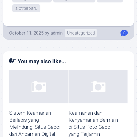
slot terbaru
October 11, 2025
by
admin
Uncategorized
0
You may also like...
Sistem Keamanan
Keamanan dan
Berlapis yang
Kenyamanan Bermain
Melindungi Situs Gacor
di Situs Toto Gacor
dari Ancaman Digital
yang Terjamin