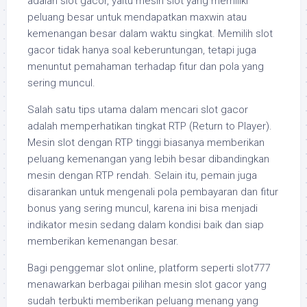
adalah slot gacor, yaitu mesin slot yang memiliki
peluang besar untuk mendapatkan maxwin atau
kemenangan besar dalam waktu singkat. Memilih slot
gacor tidak hanya soal keberuntungan, tetapi juga
menuntut pemahaman terhadap fitur dan pola yang
sering muncul.
Salah satu tips utama dalam mencari slot gacor
adalah memperhatikan tingkat RTP (Return to Player).
Mesin slot dengan RTP tinggi biasanya memberikan
peluang kemenangan yang lebih besar dibandingkan
mesin dengan RTP rendah. Selain itu, pemain juga
disarankan untuk mengenali pola pembayaran dan fitur
bonus yang sering muncul, karena ini bisa menjadi
indikator mesin sedang dalam kondisi baik dan siap
memberikan kemenangan besar.
Bagi penggemar slot online, platform seperti slot777
menawarkan berbagai pilihan mesin slot gacor yang
sudah terbukti memberikan peluang menang yang