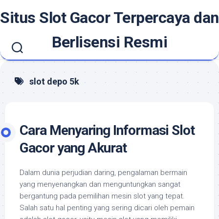
Skip
Situs Slot Gacor Terpercaya dan
to
content
Berlisensi Resmi
slot depo 5k
Cara Menyaring Informasi Slot
Gacor yang Akurat
Dalam dunia perjudian daring, pengalaman bermain
yang menyenangkan dan menguntungkan sangat
bergantung pada pemilihan mesin slot yang tepat.
Salah satu hal penting yang sering dicari oleh pemain