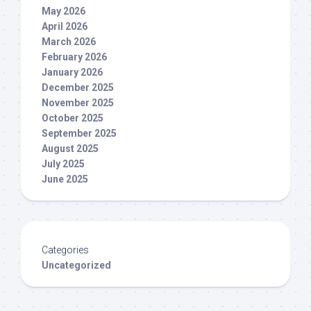
May 2026
April 2026
March 2026
February 2026
January 2026
December 2025
November 2025
October 2025
September 2025
August 2025
July 2025
June 2025
Categories
Uncategorized