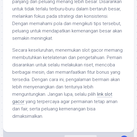
panjang dan peluang menang lebih besar. Disarankan
untuk tidak terlalu terburu-buru dalam bertaruh besar,
melainkan fokus pada strategi dan konsistensi.
Dengan memahami pola dan mengikuti tips tersebut,
peluang untuk mendapatkan kemenangan besar akan
semakin meningkat.
Secara keseluruhan, menemukan slot gacor memang
membutuhkan ketelatenan dan pengetahuan. Pemain
disarankan untuk selalu melakukan riset, mencoba
berbagai mesin, dan memanfaatkan fitur bonus yang
tersedia. Dengan cara ini, pengalaman bermain akan
lebih menyenangkan dan tentunya lebih
menguntungkan. Jangan lupa, selalu pilih
link slot
gacor
yang terpercaya agar permainan tetap aman
dan fair, serta peluang kemenangan bisa
dimaksimalkan.