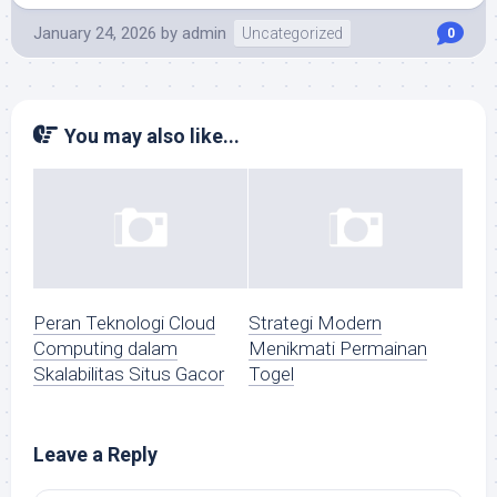
January 24, 2026
by
admin
Uncategorized
0
You may also like...
Peran Teknologi Cloud
Strategi Modern
Computing dalam
Menikmati Permainan
Skalabilitas Situs Gacor
Togel
Leave a Reply