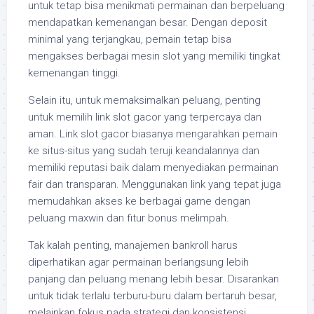
untuk tetap bisa menikmati permainan dan berpeluang
mendapatkan kemenangan besar. Dengan deposit
minimal yang terjangkau, pemain tetap bisa
mengakses berbagai mesin slot yang memiliki tingkat
kemenangan tinggi.
Selain itu, untuk memaksimalkan peluang, penting
untuk memilih link slot gacor yang terpercaya dan
aman. Link slot gacor biasanya mengarahkan pemain
ke situs-situs yang sudah teruji keandalannya dan
memiliki reputasi baik dalam menyediakan permainan
fair dan transparan. Menggunakan link yang tepat juga
memudahkan akses ke berbagai game dengan
peluang maxwin dan fitur bonus melimpah.
Tak kalah penting, manajemen bankroll harus
diperhatikan agar permainan berlangsung lebih
panjang dan peluang menang lebih besar. Disarankan
untuk tidak terlalu terburu-buru dalam bertaruh besar,
melainkan fokus pada strategi dan konsistensi.