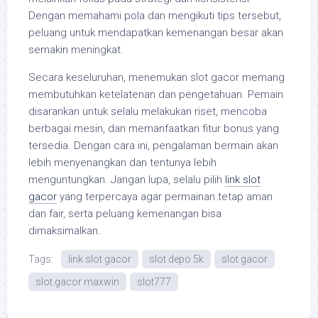
Dengan memahami pola dan mengikuti tips tersebut,
peluang untuk mendapatkan kemenangan besar akan
semakin meningkat.
Secara keseluruhan, menemukan slot gacor memang
membutuhkan ketelatenan dan pengetahuan. Pemain
disarankan untuk selalu melakukan riset, mencoba
berbagai mesin, dan memanfaatkan fitur bonus yang
tersedia. Dengan cara ini, pengalaman bermain akan
lebih menyenangkan dan tentunya lebih
menguntungkan. Jangan lupa, selalu pilih
link slot
gacor
yang terpercaya agar permainan tetap aman
dan fair, serta peluang kemenangan bisa
dimaksimalkan.
Tags:
link slot gacor
slot depo 5k
slot gacor
slot gacor maxwin
slot777