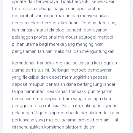
update dan terpercaya. Tidak hanya itu, keberadaan
toto macau sebagai bagian dari opsi taruhan
menambah variasi permainan dan menyesuaikan
dengan selera berbagai kalangan. Dengan demikian,
kombinasi antara teknologi canggih dan layanan
pelanggan profesional membuat abutogel menjadi
pilihan utama bagi mereka yang menginginkan
pengalaman taruhan maksimal dan menguntungkan.
Kemudahan transaksi menjadi salah satu keunggulan
utama dari situs ini. Berbagai metode pembayaran
yang fleksibel dan cepat memungkinkan proses
deposit maupun penarikan dana berlangsung lancar
tanpa hambatan. Keamanan transaksi pun terjamin
berkat sistem enkripsi terbaru yang menjaga data
pengguna tetap rahasia. Selain itu, dukungan layanan
pelanggan 24 jam siap membantu segala kendala atau
pertanyaan yang muncul selama proses bermain. Hal
ini menunjukkan komitmen platform dalam