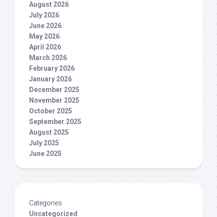
August 2026
July 2026
June 2026
May 2026
April 2026
March 2026
February 2026
January 2026
December 2025
November 2025
October 2025
September 2025
August 2025
July 2025
June 2025
Categories
Uncategorized