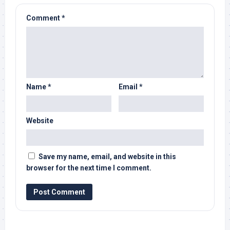
Comment
*
Name
*
Email
*
Website
Save my name, email, and website in this
browser for the next time I comment.