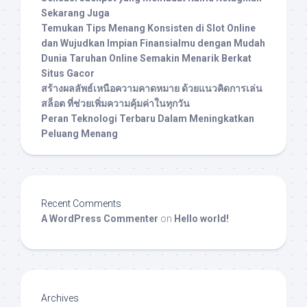
Sekarang Juga
Temukan Tips Menang Konsisten di Slot Online
dan Wujudkan Impian Finansialmu dengan Mudah
Dunia Taruhan Online Semakin Menarik Berkat
Situs Gacor
สร้างผลลัพธ์เหนือความคาดหมาย ด้วยแนวคิดการเล่น
สล็อต ที่ช่วยเพิ่มความคุ้มค่าในทุกวัน
Peran Teknologi Terbaru Dalam Meningkatkan
Peluang Menang
Recent Comments
A WordPress Commenter
on
Hello world!
Archives