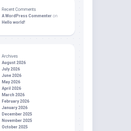
Recent Comments
A WordPress Commenter
on
Hello world!
Archives
August 2026
July 2026
June 2026
May 2026
April 2026
March 2026
February 2026
January 2026
December 2025
November 2025
October 2025