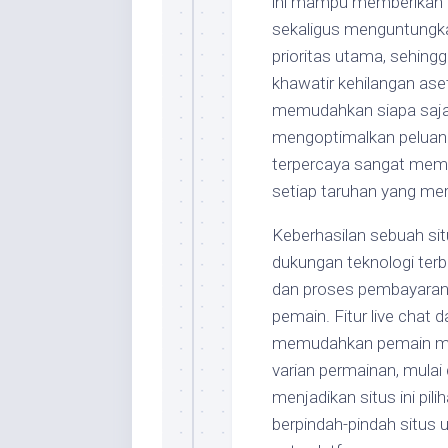
ini mampu memberikan
sekaligus menguntungka
prioritas utama, sehin
khawatir kehilangan aset
memudahkan siapa saja
mengoptimalkan peluan
terpercaya sangat mem
setiap taruhan yang mer
Keberhasilan sebuah situ
dukungan teknologi terb
dan proses pembayaran c
pemain. Fitur live chat
memudahkan pemain men
varian permainan, mulai d
menjadikan situs ini pil
berpindah-pindah situs 