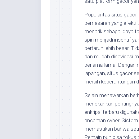
satu platform gacor y
Popularitas situs gacor
pemasaran yang efekti
menarik sebagai daya ta
spin menjadi insentif y
bertaruh lebih besar. T
dan mudah dinavigasi 
berlama-lama. Dengan re
lapangan, situs gacor s
meraih keberuntungan 
Selain menawarkan berba
menekankan pentingnya 
enkripsi terbaru digunak
ancaman cyber. Sistem m
memastikan bahwa setia
Pemain pun bisa fokus 