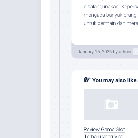
disalahgunakan. Keperca
mengapa banyak orang 
untuk bermain dan merai
January 15, 2026
by
admin
U
You may also like.
Review Game Slot
Terbaru yang Viral