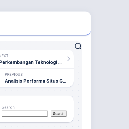
NEXT
Perkembangan Teknologi Blockchain dalam Penguatan Situs Gacor
PREVIOUS
Analisis Performa Situs Gacor yang Sedang Tren
Search
Search