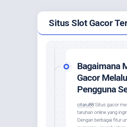
Skip
Situs Slot Gacor Te
to
content
Bagaimana Me
Gacor Melalu
Pengguna Sec
citaru88
Situs gacor men
taruhan online yang ing
Dengan berbagai fitur u