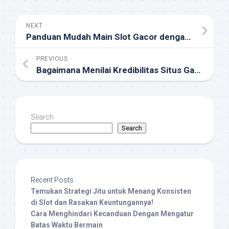
NEXT
Panduan Mudah Main Slot Gacor dengan Modal Terjangkau
PREVIOUS
Bagaimana Menilai Kredibilitas Situs Gacor Melalui Ulasan dan Testimoni Pengguna Secara Objektif
Search
Search
Recent Posts
Temukan Strategi Jitu untuk Menang Konsisten
di Slot dan Rasakan Keuntungannya!
Cara Menghindari Kecanduan Dengan Mengatur
Batas Waktu Bermain