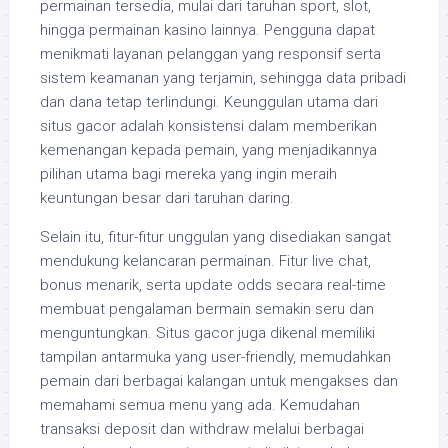
permainan tersedia, mulai dari taruhan sport, slot,
hingga permainan kasino lainnya. Pengguna dapat
menikmati layanan pelanggan yang responsif serta
sistem keamanan yang terjamin, sehingga data pribadi
dan dana tetap terlindungi. Keunggulan utama dari
situs gacor adalah konsistensi dalam memberikan
kemenangan kepada pemain, yang menjadikannya
pilihan utama bagi mereka yang ingin meraih
keuntungan besar dari taruhan daring.
Selain itu, fitur-fitur unggulan yang disediakan sangat
mendukung kelancaran permainan. Fitur live chat,
bonus menarik, serta update odds secara real-time
membuat pengalaman bermain semakin seru dan
menguntungkan. Situs gacor juga dikenal memiliki
tampilan antarmuka yang user-friendly, memudahkan
pemain dari berbagai kalangan untuk mengakses dan
memahami semua menu yang ada. Kemudahan
transaksi deposit dan withdraw melalui berbagai