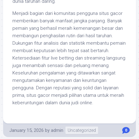
dunia taruhan daring.
Menjadi bagian dari komunitas pengguna situs gacor
memberikan banyak manfaat jangka panjang. Banyak
pemain yang berhasil meraih kemenangan besar dan
membangun penghasilan rutin dari hasil taruhan.
Dukungan fitur analisis dan statistik membantu pemain
membuat keputusan lebih tepat saat bertaruh.
Ketersediaan fitur live betting dan streaming langsung
juga menambah sensasi dan peluang menang.
Keseluruhan pengalaman yang ditawarkan sangat
mengutamakan kenyamanan dan keuntungan
pengguna. Dengan reputasi yang solid dan layanan
prima, situs gacor menjadi pilihan utama untuk meraih
keberuntungan dalam dunia judi online.
January 15, 2026
by
admin
Uncategorized
0