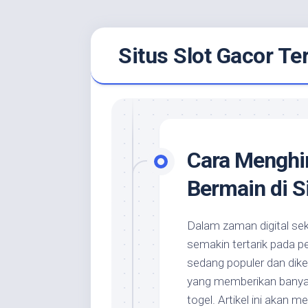
Skip
Situs Slot Gacor Te
to
content
Cara Menghi
Bermain di 
Dalam zaman digital sek
semakin tertarik pada pe
sedang populer dan dik
yang memberikan banya
togel. Artikel ini akan 