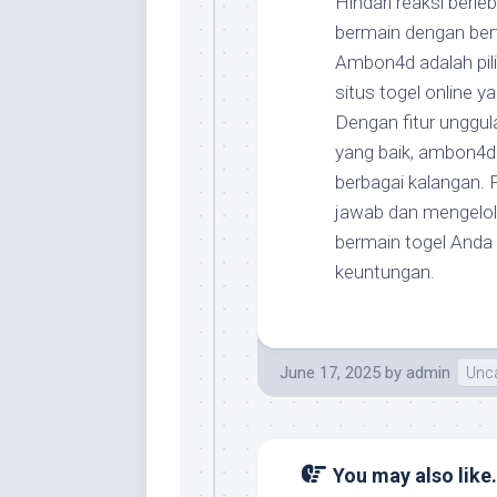
Hindari reaksi berl
bermain dengan ber
Ambon4d adalah pil
situs togel online 
Dengan fitur unggula
yang baik, ambon4d
berbagai kalangan. 
jawab dan mengelol
bermain togel Anda
keuntungan.
June 17, 2025
by
admin
Unca
You may also like.