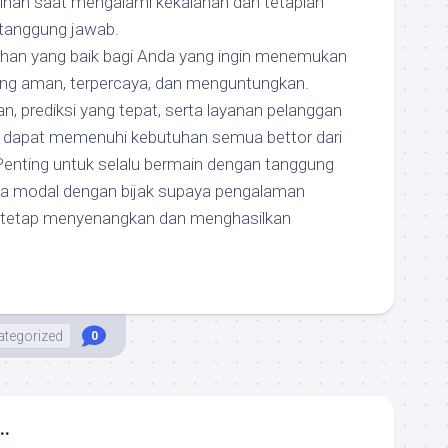
ebihan saat mengalami kekalahan dan tetaplah
tanggung jawab.
ihan yang baik bagi Anda yang ingin menemukan
yang aman, terpercaya, dan menguntungkan.
n, prediksi yang tepat, serta layanan pelanggan
 dapat memenuhi kebutuhan semua bettor dari
Penting untuk selalu bermain dengan tanggung
a modal dengan bijak supaya pengalaman
 tetap menyenangkan dan menghasilkan
tegorized
0
..