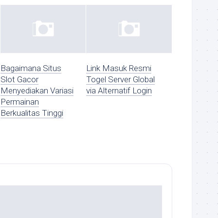
Bagaimana Situs
Link Masuk Resmi
Slot Gacor
Togel Server Global
Menyediakan Variasi
via Alternatif Login
Permainan
Berkualitas Tinggi