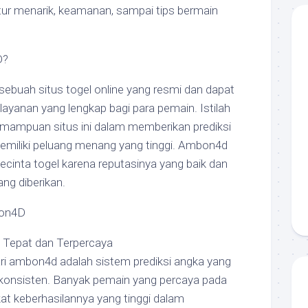
fitur menarik, keamanan, sampai tips bermain
D?
ebuah situs togel online yang resmi dan dapat
ayanan yang lengkap bagi para pemain. Istilah
mampuan situs ini dalam memberikan prediksi
emiliki peluang menang yang tinggi. Ambon4d
pecinta togel karena reputasinya yang baik dan
ng diberikan.
bon4D
g Tepat dan Terpercaya
ri ambon4d adalah sistem prediksi angka yang
 konsisten. Banyak pemain yang percaya pada
gkat keberhasilannya yang tinggi dalam