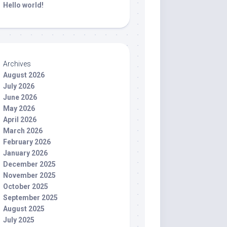
Hello world!
Archives
August 2026
July 2026
June 2026
May 2026
April 2026
March 2026
February 2026
January 2026
December 2025
November 2025
October 2025
September 2025
August 2025
July 2025