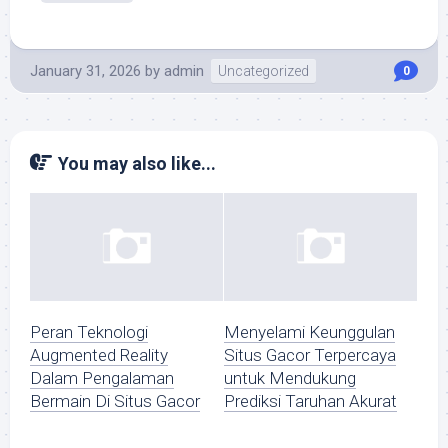
January 31, 2026
by
admin
Uncategorized
0
You may also like...
Peran Teknologi
Menyelami Keunggulan
Augmented Reality
Situs Gacor Terpercaya
Dalam Pengalaman
untuk Mendukung
Bermain Di Situs Gacor
Prediksi Taruhan Akurat