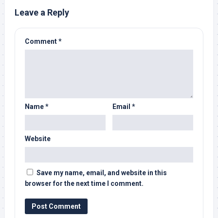
Leave a Reply
Comment
*
Name
*
Email
*
Website
Save my name, email, and website in this
browser for the next time I comment.