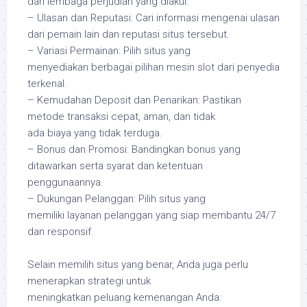
dari lembaga perjudian yang diakui.
– Ulasan dan Reputasi: Cari informasi mengenai ulasan
dari pemain lain dan reputasi situs tersebut.
– Variasi Permainan: Pilih situs yang
menyediakan berbagai pilihan mesin slot dari penyedia
terkenal.
– Kemudahan Deposit dan Penarikan: Pastikan
metode transaksi cepat, aman, dan tidak
ada biaya yang tidak terduga.
– Bonus dan Promosi: Bandingkan bonus yang
ditawarkan serta syarat dan ketentuan
penggunaannya.
– Dukungan Pelanggan: Pilih situs yang
memiliki layanan pelanggan yang siap membantu 24/7
dan responsif.
Selain memilih situs yang benar, Anda juga perlu
menerapkan strategi untuk
meningkatkan peluang kemenangan Anda: