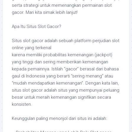
serta strategi untuk memenangkan permainan slot
gacor. Mari kita simak lebih lanjut!
Apa Itu Situs Slot Gacor?
Situs slot gacor adalah sebuah platform perjudian slot
online yang terkenal
karena memiliki probabilitas kemenangan (jackpot)
yang tinggi dan sering memberikan kemenangan
kepada pemainnya. Istilah “gacor” berasal dari bahasa
gaul di Indonesia yang berarti “sering menang” atau
“mudah mendapatkan kemenangan”. Dengan kata lain,
situs slot gacor adalah situs yang mempunyai peluang
besar untuk meraih kemenangan signifikan secara
konsisten.
Keunggulan paling menonjol dari situs ini adalah: